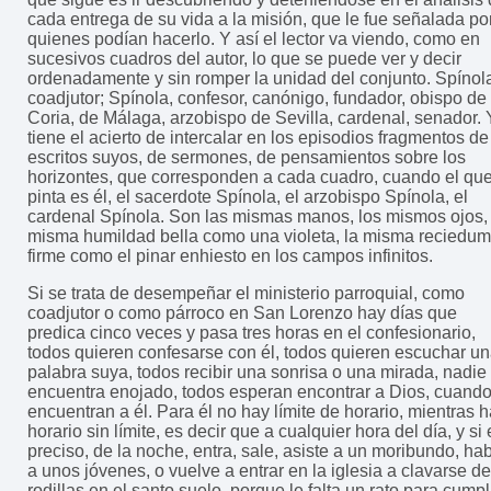
cada entrega de su vida a la misión, que le fue señalada po
quienes podían hacerlo. Y así el lector va viendo, como en
sucesivos cuadros del autor, lo que se puede ver y decir
ordenadamente y sin romper la unidad del conjunto. Spínol
coadjutor; Spínola, confesor, canónigo, fundador, obispo de
Coria, de Málaga, arzobispo de Sevilla, cardenal, senador. 
tiene el acierto de intercalar en los episodios fragmentos de
escritos suyos, de sermones, de pensamientos sobre los
horizontes, que corresponden a cada cuadro, cuando el que
pinta es él, el sacerdote Spínola, el arzobispo Spínola, el
cardenal Spínola. Son las mismas manos, los mismos ojos, 
misma humildad bella como una violeta, la misma reciedu
firme como el pinar enhiesto en los campos infinitos.
Si se trata de desempeñar el ministerio parroquial, como
coadjutor o como párroco en San Lorenzo hay días que
predica cinco veces y pasa tres horas en el confesionario,
todos quieren confesarse con él, todos quieren escuchar u
palabra suya, todos recibir una sonrisa o una mirada, nadie 
encuentra enojado, todos esperan encontrar a Dios, cuando
encuentran a él. Para él no hay límite de horario, mientras 
horario sin límite, es decir que a cualquier hora del día, y si 
preciso, de la noche, entra, sale, asiste a un moribundo, ha
a unos jóvenes, o vuelve a entrar en la iglesia a clavarse de
rodillas en el santo suelo, porque le falta un rato para cumpl