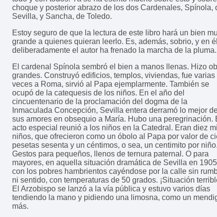
choque y posterior abrazo de los dos Cardenales, Spínola, 
Sevilla, y Sancha, de Toledo.
Estoy seguro de que la lectura de este libro hará un bien m
grande a quienes quieran leerlo. Es, además, sobrio, y en é
deliberadamente el autor ha frenado la marcha de la pluma.
El cardenal Spínola sembró el bien a manos llenas. Hizo o
grandes. Construyó edificios, templos, viviendas, fue varias
veces a Roma, sirvió al Papa ejemplarmente. También se
ocupó de la catequesis de los niños. En el año del
cincuentenario de la proclamación del dogma de la
Inmaculada Concepción, Sevilla entera derramó lo mejor d
sus amores en obsequio a María. Hubo una peregrinación.
acto especial reunió a los niños en la Catedral. Eran diez mi
niños, que ofrecieron como un óbolo al Papa por valor de c
pesetas sesenta y un céntimos, o sea, un centimito por niño
Gestos para pequeños, llenos de ternura paternal. O para
mayores, en aquella situación dramática de Sevilla en 1905
con los pobres hambrientos cayéndose por la calle sin rum
ni sentido, con temperaturas de 50 grados. ¡Situación terribl
El Arzobispo se lanzó a la vía pública y estuvo varios días
tendiendo la mano y pidiendo una limosna, como un mendi
más.