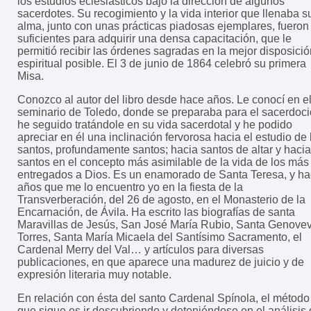
los estudios eclesiásticos bajo la dirección de algunos
sacerdotes. Su recogimiento y la vida interior que llenaba s
alma, junto con unas prácticas piadosas ejemplares, fueron
suficientes para adquirir una densa capacitación, que le
permitió recibir las órdenes sagradas en la mejor disposició
espiritual posible. El 3 de junio de 1864 celebró su primera
Misa.
Conozco al autor del libro desde hace años. Le conocí en e
seminario de Toledo, donde se preparaba para el sacerdoci
he seguido tratándole en su vida sacerdotal y he podido
apreciar en él una inclinación fervorosa hacia el estudio de 
santos, profundamente santos; hacia santos de altar y hacia
santos en el concepto más asimilable de la vida de los más
entregados a Dios. Es un enamorado de Santa Teresa, y h
años que me lo encuentro yo en la fiesta de la
Transverberación, del 26 de agosto, en el Monasterio de la
Encarnación, de Ávila. Ha escrito las biografías de santa
Maravillas de Jesús, San José María Rubio, Santa Genove
Torres, Santa María Micaela del Santísimo Sacramento, el
Cardenal Merry del Val… y artículos para diversas
publicaciones, en que aparece una madurez de juicio y de
expresión literaria muy notable.
En relación con ésta del santo Cardenal Spínola, el método
que sigue es ir descubriendo y deteniéndose en el análisis