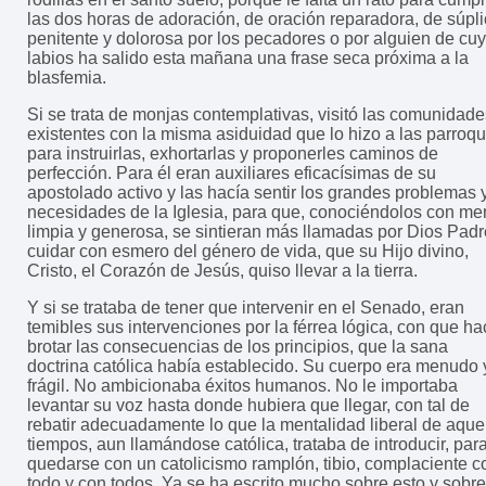
las dos horas de adoración, de oración reparadora, de súpl
penitente y dolorosa por los pecadores o por alguien de cu
labios ha salido esta mañana una frase seca próxima a la
blasfemia.
Si se trata de monjas contemplativas, visitó las comunidade
existentes con la misma asiduidad que lo hizo a las parroqu
para instruirlas, exhortarlas y proponerles caminos de
perfección. Para él eran auxiliares eficacísimas de su
apostolado activo y las hacía sentir los grandes problemas 
necesidades de la Iglesia, para que, conociéndolos con me
limpia y generosa, se sintieran más llamadas por Dios Padr
cuidar con esmero del género de vida, que su Hijo divino,
Cristo, el Corazón de Jesús, quiso llevar a la tierra.
Y si se trataba de tener que intervenir en el Senado, eran
temibles sus intervenciones por la férrea lógica, con que ha
brotar las consecuencias de los principios, que la sana
doctrina católica había establecido. Su cuerpo era menudo 
frágil. No ambicionaba éxitos humanos. No le importaba
levantar su voz hasta donde hubiera que llegar, con tal de
rebatir adecuadamente lo que la mentalidad liberal de aque
tiempos, aun llamándose católica, trataba de introducir, par
quedarse con un catolicismo ramplón, tibio, complaciente c
todo y con todos. Ya se ha escrito mucho sobre esto y sobre