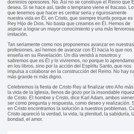
dominios opresores. No. Así no se construye el Reino que É
desea. Si se hace así, tarde o temprano viene el fracaso. Lo
que tenemos que hacer es centrar seria y rigurosamente
nuestra vida en Él, en Cristo, que siempre triunfa porque es
Rey Hijo de Dios. No basta que creamos en Él. Hemos de
aspirar a lograr un mayor conocimiento y una más fervorosa
imitación.
Tan seriamente como nos proponemos avanzar en nuestras
profesiones, así hemos de avanzar con Él hacia lo que nos
enseña en su Revelación. Un día vendrá a nosotros y
sabremos que es Él y lo viviremos, no porque lo aprendam
en los libros, sino por la acción del Espíritu Santo, que nos
impulsa a colaborar en la construcción del Reino. No hay 
más grande ni más digno.
Celebremos la fiesta de Cristo Rey al finalizar otro Año más
la vida de la Iglesia, llenos de gozo por la insondable rique
de Cristo. El hombre y Cristo, dice Karl Adam, ambos viene
ser como pregunta y respuesta, como deseo y realización. 
en Cristo encontramos la solución a nuestros problemas. C
Cristo apareció la verdad, la vida, la plenitud, la sabiduría, l
bondad, el amor.