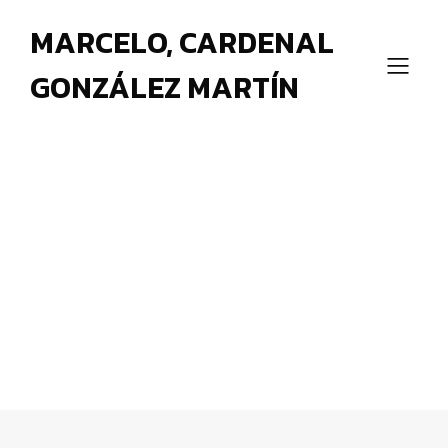
MARCELO, CARDENAL
GONZÁLEZ MARTÍN
Jesucristo, Rey del universo,
comentario a las lecturas del
domingo de Cristo Rey (ciclo
B)