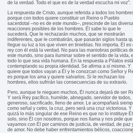
de la verdad. Todo el que es de la verdad escucha mi voz”.
La respuesta de Cristo, aunque referida a todos los hombre
porque con todos quiere constituir un Reino o Pueblo
sacerdotal –no es de este mundo–, prescinde de las divers
reacciones posibles de los hombres. Él sabe lo que le
sucederá. Que le rechazarán muchos, que se mostrarán
indiferentes, que le combatirán, que pasarán siglos hasta q
llegue su luz a los que viven en tinieblas. No importa. Él es 
rey con él está la verdad. No para las maniobras políticas d
este mundo, sino para iluminar sobre el sentido de la vida, 
todo lo que sea vida humana. En la respuesta a Pilatos est
contemplando su propia identidad. Se afirma a sí mismo. Y
quiere que todos vayan a Él y le conozcan como Señor y R
es porque los ama y quiere salvarlos. Si le rechazan los
hombres, ellos sufrirán las consecuencias de su extravío.
Pero, aunque le nieguen muchos, Él nunca dejará de ser R
Y será Rey pacífico, humilde, abnegado, servidor de todos,
generoso, sacrificado, lleno de amor. Le acompañará siemp
como señal y cetro, la cruz, pero será una cruz victoriosa. Y
quizá lo más singular de ese Reino es que no lo instituye Él
solo, sino Él con nosotros, porque nos llama y nos pide que
vayamos con Él por caminos de justicia, de verdad, de paz 
de amor. No debe haber enfrentamientos bélicos, coaccione