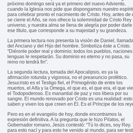
próximo domingo será ya el primero del nuevo Adviento,
cuando la Iglesia nos pide que dispongamos nuestro espírit
para celebrar pronto el nacimiento de Cristo. Hoy, antes de
se cierre el Año, se nos ofrece la solemnidad de Cristo Rey 
universo, y nuestra alma se llena de alegría por poder darle
ese título, que corresponde a su majestad y su grandeza.
La primera lectura nos presenta la visión de Daniel, llamad
del Anciano y del Hijo del hombre. Simboliza éste a Cristo.
“Diéronle poder real y dominio; todos los pueblos, naciones
lenguas le respetarán. Su dominio es eterno y no pasa, su
reino no tendrá fin”.
La segunda lectura, tomada del Apocalipsis, es ya la
afirmación rotunda y vigorosa, no el preanuncio profético.
Jesucristo es el Testigo fiel, el Primogénito de entre los
muertos, el Alfa y la Omega, el que es, el que era, el que vi
el Todopoderoso. Es manantial de paz y nos libera por su
sangre. El mundo renovado por Cristo es una realidad: esto
saben y viven los que creen en Él. Es el Príncipe de los rey
Pero es en el evangelio de hoy, donde encontramos la
expresión definitiva. A la pregunta que le hizo Pilatos, el
Gobernador romano, Jesús contestó: “Tú lo dices, soy Rey.
para esto nací y para esto he venido al mundo, para ser test