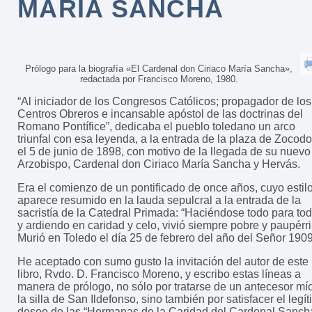
MARÍA SANCHA
Prólogo para la biografía «El Cardenal don Ciriaco María Sancha»,
redactada por Francisco Moreno, 1980.
“Al iniciador de los Congresos Católicos; propagador de los
Centros Obreros e incansable apóstol de las doctrinas del
Romano Pontífice”, dedicaba el pueblo toledano un arco
triunfal con esa leyenda, a la entrada de la plaza de Zocodo
el 5 de junio de 1898, con motivo de la llegada de su nuevo
Arzobispo, Cardenal don Ciriaco María Sancha y Hervás.
Era el comienzo de un pontificado de once años, cuyo estil
aparece resumido en la lauda sepulcral a la entrada de la
sacristía de la Catedral Primada: “Haciéndose todo para to
y ardiendo en caridad y celo, vivió siempre pobre y paupérr
Murió en Toledo el día 25 de febrero del año del Señor 1909
He aceptado con sumo gusto la invitación del autor de este
libro, Rvdo. D. Francisco Moreno, y escribo estas líneas a
manera de prólogo, no sólo por tratarse de un antecesor mí
la silla de San Ildefonso, sino también por satisfacer el legí
deseo de las “Hermanas de la Caridad del Cardenal Sancha