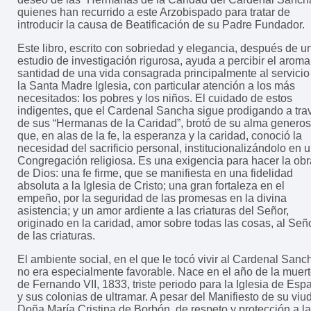
quienes han recurrido a este Arzobispado para tratar de
introducir la causa de Beatificación de su Padre Fundador.
Este libro, escrito con sobriedad y elegancia, después de u
estudio de investigación rigurosa, ayuda a percibir el aroma
santidad de una vida consagrada principalmente al servicio
la Santa Madre Iglesia, con particular atención a los más
necesitados: los pobres y los niños. El cuidado de estos
indigentes, que el Cardenal Sancha sigue prodigando a tra
de sus “Hermanas de la Caridad”, brotó de su alma generos
que, en alas de la fe, la esperanza y la caridad, conoció la
necesidad del sacrificio personal, institucionalizándolo en 
Congregación religiosa. Es una exigencia para hacer la obr
de Dios: una fe firme, que se manifiesta en una fidelidad
absoluta a la Iglesia de Cristo; una gran fortaleza en el
empeño, por la seguridad de las promesas en la divina
asistencia; y un amor ardiente a las criaturas del Señor,
originado en la caridad, amor sobre todas las cosas, al Señ
de las criaturas.
El ambiente social, en el que le tocó vivir al Cardenal Sanc
no era especialmente favorable. Nace en el año de la muer
de Fernando VII, 1833, triste periodo para la Iglesia de Esp
y sus colonias de ultramar. A pesar del Manifiesto de su viu
Doña María Cristina de Borbón, de respeto y protección a la