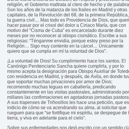
religión, el Gobierno maltrata al clero de hecho y de palabra
Son los años de la matanza de los frailes en Madrid y otras
capitales, de la Revolución del 68, de la primera República,
la guerra civil… Mas todo es Providencia de Dios, que quer
hacer pasar por el crisol del dolor a Ciriaco María, que con
motivo del “Cisma de Cuba” es encarcelado durante diez
meses por no reconocer al obispo cismático. Escribe a sus
religiosas: “Ténganme envidia, porque estoy preso por la
Religión… Sigo muy contento en la cárcel… Únicamente
quiero que se cumpla en mí la voluntad de Dios”.
¡La voluntad de Dios! Su cumplimiento hace los santos. El
Canónigo Penitenciario Sancha quiere cumplirla, y por lo
mismo acepta la designación para Obispo Auxiliar de Toled
con residencia en Madrid, y después, de Ávila, en donde tu
que soportar muchas privaciones por amor de Dios;
recorriendo muchas leguas en caballería, predicando
constantemente en las visitas pastorales, administrando por
millares las confirmaciones en agotadoras jornadas pastora
A sus trapenses de Triñosillos les hace una petición, que es
indicio de cómo se va acendrando su alma, al solicitar que
rueguen para que “se fortifique mi espíritu, se despegue de 
tierra, y viva en adelante para el cielo”.
Sobre sus enfermedades nos dejó escrito con un sentido cl