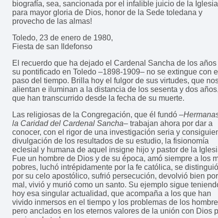
biografía, sea, sancionada por el infalible juicio de la Iglesia
para mayor gloria de Dios, honor de la Sede toledana y
provecho de las almas!
Toledo, 23 de enero de 1980,
Fiesta de san Ildefonso
El recuerdo que ha dejado el Cardenal Sancha de los años
su pontificado en Toledo –1898-1909– no se extingue con e
paso del tiempo. Brilla hoy el fulgor de sus virtudes, que no
alientan e iluminan a la distancia de los sesenta y dos años
que han transcurrido desde la fecha de su muerte.
Las religiosas de la Congregación, que él fundó –
Hermanas
la Caridad del Cardenal Sancha
– trabajan ahora por dar a
conocer, con el rigor de una investigación seria y consiguie
divulgación de los resultados de su estudio, la fisionomía
eclesial y humana de aquel insigne hijo y pastor de la Iglesi
Fue un hombre de Dios y de su época, amó siempre a los 
pobres, luchó intrépidamente por la fe católica, se distingui
por su celo apostólico, sufrió persecución, devolvió bien por
mal, vivió y murió como un santo. Su ejemplo sigue teniend
hoy esa singular actualidad, que acompaña a los que han
vivido inmersos en el tiempo y los problemas de los hombre
pero anclados en los eternos valores de la unión con Dios 