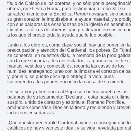
título de Obispo de los obreros; y no sólo por la peregrinaci
obrera, que llevó a Roma, para testimoniar a León XIII su
agradecimiento por la Encíclica
Rerum novarum
, sino porq
su gran corazón le impulsaba a la ayuda material, y a prodi
con sus palabras las enseñanzas de la Iglesia en asamblea
círculos católicos de obreros, que proliferaron en sus tiemp
a los que él prestó toda la ayuda que le fue posible.
Junto a los obreros, como clase social, hay que poner, en la
preocupación y atención del Cardenal, los pobres. En Tole
se conserva, en nuestros días, la memoria de la prodigalida
con la que socorría a los necesitados; cargando su coche c
mantas, vestidos y comestibles, recorría las casas de los
humildes, entregando junto con la limosna el corazón de p
y, por ello, se puede decir que entregó la vida, pues
socorriendo a los pobres encontró la causa de su muerte.
De su amor y obediencia al Papa son buena prueba estas
palabras de su testamento: “Declara… estar hasta el último
suspiro, unido de corazón y espíritu al Romano Pontífice,
amándole como Vice-Dios en la tierra y recibiendo y creye
todas sus enseñanzas”.
¡Que nuestro Venerable Cardenal ayude a conseguir que lo
católicos de hoy vivan este ideal; y su vida, revelada por es