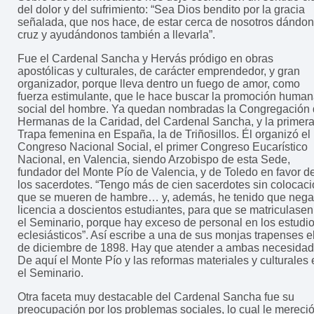
del dolor y del sufrimiento: “Sea Dios bendito por la gracia
señalada, que nos hace, de estar cerca de nosotros dándo
cruz y ayudándonos también a llevarla”.
Fue el Cardenal Sancha y Hervás pródigo en obras
apostólicas y culturales, de carácter emprendedor, y gran
organizador, porque lleva dentro un fuego de amor, como
fuerza estimulante, que le hace buscar la promoción human
social del hombre. Ya quedan nombradas la Congregación
Hermanas de la Caridad, del Cardenal Sancha, y la primer
Trapa femenina en España, la de Triñosillos. Él organizó el
Congreso Nacional Social, el primer Congreso Eucarístico
Nacional, en Valencia, siendo Arzobispo de esta Sede,
fundador del Monte Pío de Valencia, y de Toledo en favor d
los sacerdotes. “Tengo más de cien sacerdotes sin colocaci
que se mueren de hambre… y, además, he tenido que negar
licencia a doscientos estudiantes, para que se matriculasen
el Seminario, porque hay exceso de personal en los estudi
eclesiásticos”. Así escribe a una de sus monjas trapenses e
de diciembre de 1898. Hay que atender a ambas necesidad
De aquí el Monte Pío y las reformas materiales y culturales 
el Seminario.
Otra faceta muy destacable del Cardenal Sancha fue su
preocupación por los problemas sociales, lo cual le mereció