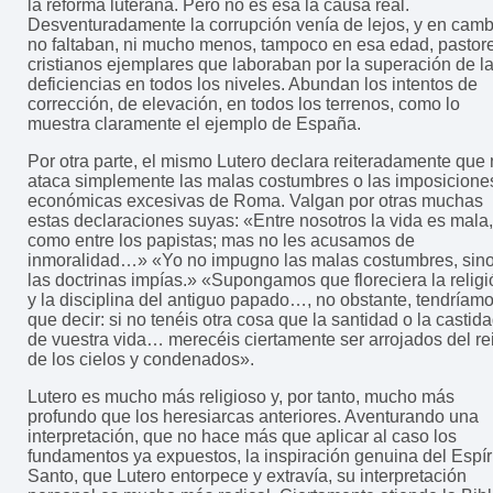
la reforma luterana. Pero no es esa la causa real.
Desventuradamente la corrupción venía de lejos, y en camb
no faltaban, ni mucho menos, tampoco en esa edad, pastor
cristianos ejemplares que laboraban por la superación de l
deficiencias en todos los niveles. Abundan los intentos de
corrección, de elevación, en todos los terrenos, como lo
muestra claramente el ejemplo de España.
Por otra parte, el mismo Lutero declara reiteradamente que
ataca simplemente las malas costumbres o las imposicione
económicas excesivas de Roma. Valgan por otras muchas
estas declaraciones suyas: «Entre nosotros la vida es mala,
como entre los papistas; mas no les acusamos de
inmoralidad…» «Yo no impugno las malas costumbres, sin
las doctrinas impías.» «Supongamos que floreciera la religi
y la disciplina del antiguo papado…, no obstante, tendríam
que decir: si no tenéis otra cosa que la santidad o la castid
de vuestra vida… merecéis ciertamente ser arrojados del re
de los cielos y condenados».
Lutero es mucho más religioso y, por tanto, mucho más
profundo que los heresiarcas anteriores. Aventurando una
interpretación, que no hace más que aplicar al caso los
fundamentos ya expuestos, la inspiración genuina del Espír
Santo, que Lutero entorpece y extravía, su interpretación