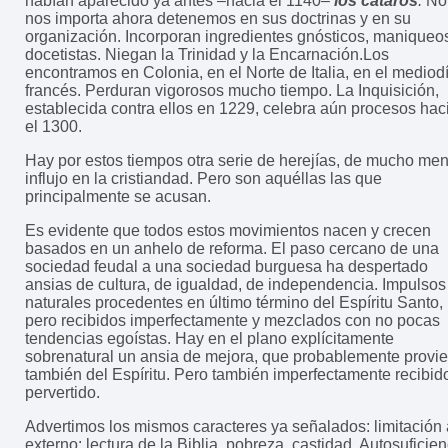
habían aparecido ya antes –hacia el 1140–
los cátaros
.
No
nos importa ahora detenemos en sus doctrinas y en su
organización. Incorporan ingredientes gnósticos, maniqueo
docetistas. Niegan la Trinidad y la Encarnación.Los
encontramos en Colonia, en el Norte de Italia, en el mediod
francés. Perduran vigorosos mucho tiempo. La Inquisición,
establecida contra ellos en 1229, celebra aún procesos hac
el 1300.
Hay por estos tiempos otra serie de herejías, de mucho me
influjo en la cristiandad. Pero son aquéllas las que
principalmente se acusan.
Es evidente que todos estos movimientos nacen y crecen
basados en un anhelo de reforma. El paso cercano de una
sociedad feudal a una sociedad burguesa ha despertado
ansias de cultura, de igualdad, de independencia. Impulsos
naturales procedentes en último término del Espíritu Santo,
pero recibidos imperfectamente y mezclados con no pocas
tendencias egoístas. Hay en el plano explícitamente
sobrenatural un ansia de mejora, que probablemente provi
también del Espíritu. Pero también imperfectamente recibid
pervertido.
Advertimos los mismos caracteres ya señalados: limitación 
externo: lectura de la Biblia, pobreza, castidad. Autosuficien