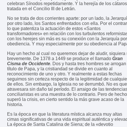
celebran Sínodos repetidamente. Y la herejía de los cátaros
tratada en el Concilio III de Letrán.
No se trata de dos corrientes aparte: por un lado, la Jerarquí
por otro lado, los Santos enfrentados con ella. Por el contrar
lo que patentiza la actuación de estos «Santos
transformadores» en relación con los turbulentos reformista
con los herejes sin más es su conexión con la Jerarquía por
obediencia. Y muy especialmente por su obediencia al Pap
Hay un hecho al cual no queremos dejar de aludir, siquiera
brevemente. De 1378 a 1449 se produce el llamado
Gran
Cisma de Occidente
.
Dos y hasta tres hombres se arrogan 
título de Papa, y la cristiandad se divide en cuanto al
reconocimiento de uno y otro. Y realmente a estas fechas
seguimos sin certeza respecto de la legitimidad de cualquie
de ellos. Sin embargo, la Iglesia no se derrumbó. No es que
atravesara sin daño tal período. El arraigo de las tendencia
conciliaristas es una muestra de lo contrario. Pero de hecho
superó la crisis, en cierto sentido la más grave acaso de la
historia.
Es la época en que la literatura mística alcanza muy altas
cimas significativas de una vida espiritual auténtica y eleva
La época de Santa Catalina de Siena; de la «devotio