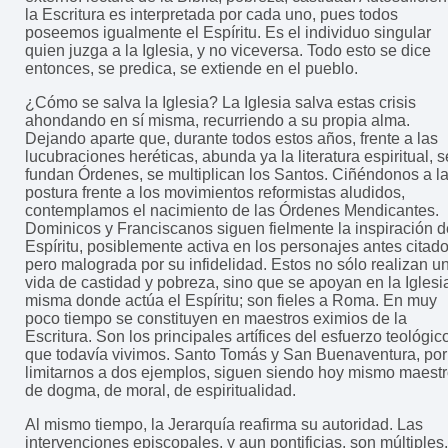
la Escritura es interpretada por cada uno, pues todos
poseemos igualmente el Espíritu. Es el individuo singular
quien juzga a la Iglesia, y no viceversa. Todo esto se dice
entonces, se predica, se extiende en el pueblo.
¿Cómo se salva la Iglesia? La Iglesia salva estas crisis
ahondando en sí misma, recurriendo a su propia alma.
Dejando aparte que, durante todos estos años, frente a las
lucubraciones heréticas, abunda ya la literatura espiritual, s
fundan Órdenes, se multiplican los Santos. Ciñéndonos a l
postura frente a los movimientos reformistas aludidos,
contemplamos el nacimiento de las Órdenes Mendicantes.
Dominicos y Franciscanos siguen fielmente la inspiración d
Espíritu, posiblemente activa en los personajes antes citado
pero malograda por su infidelidad. Estos no sólo realizan u
vida de castidad y pobreza, sino que se apoyan en la Iglesi
misma donde actúa el Espíritu; son fieles a Roma. En muy
poco tiempo se constituyen en maestros eximios de la
Escritura. Son los principales artífices del esfuerzo teológic
que todavía vivimos. Santo Tomás y San Buenaventura, por
limitarnos a dos ejemplos, siguen siendo hoy mismo maest
de dogma, de moral, de espiritualidad.
Al mismo tiempo, la Jerarquía reafirma su autoridad. Las
intervenciones episcopales, y aun pontificias, son múltiples