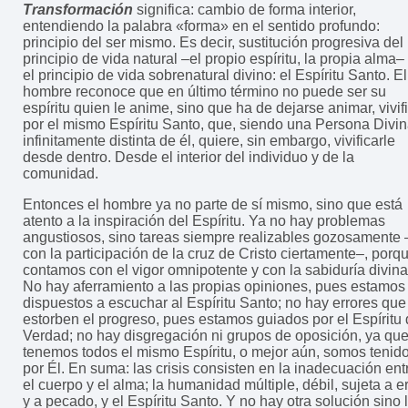
Transformación
significa: cambio de forma interior,
entendiendo la palabra «forma» en el sentido profundo:
principio del ser mismo. Es decir, sustitución progresiva del
principio de vida natural –el propio espíritu, la propia alma–
el principio de vida sobrenatural divino: el Espíritu Santo. El
hombre reconoce que en último término no puede ser su
espíritu quien le anime, sino que ha de dejarse animar, vivifi
por el mismo Espíritu Santo, que, siendo una Persona Divin
infinitamente distinta de él, quiere, sin embargo, vivificarle
desde dentro. Desde el interior del individuo y de la
comunidad.
Entonces el hombre ya no parte de sí mismo, sino que está
atento a la inspiración del Espíritu. Ya no hay problemas
angustiosos, sino tareas siempre realizables gozosamente 
con la participación de la cruz de Cristo ciertamente–, porq
contamos con el vigor omnipotente y con la sabiduría divina
No hay aferramiento a las propias opiniones, pues estamos
dispuestos a escuchar al Espíritu Santo; no hay errores que
estorben el progreso, pues estamos guiados por el Espíritu
Verdad; no hay disgregación ni grupos de oposición, ya qu
tenemos todos el mismo Espíritu, o mejor aún, somos tenid
por Él. En suma: las crisis consisten en la inadecuación ent
el cuerpo y el alma; la humanidad múltiple, débil, sujeta a er
y a pecado, y el Espíritu Santo. Y no hay otra solución sino 