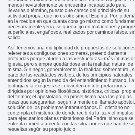
menos inevitablemente se encuentra incapacitado para
llevarlas a término, puesto que carece del principio de su
actividad propia, que no es otro sino el Espíritu. Por lo dem
en la medida en que cuenta consigo mismo como fundamen
necesariamente yerra, se queda fijo en mutaciones y progr
superficiales, engañosos, realizados por caminos falsos, si
salida.
Así, tenemos una multiplicidad de propuestas de solucione
referentes a configuraciones someras, pretendidamente
profundas porque aluden a las «estructuras» más íntimas de
Iglesia, pero siempre quedándose en la realidad natural de 
misma. Sin negar, generalmente, la realidad sobrenatural, s
parte de las realidades visibles, de los principios naturales
entendidos según la medida del entendimiento humano. La
teología y la exégesis se convierten en interpretaciones
dirigidas por opiniones filosóficas, históricas, críticas, propi
del tiempo; el apostolado, en proselitismo para las propias
ideas que asegurarían, según la mente del llamado apóstol,
solución de los problemas intramundanos. El cristiano no
contempla el misterio, de donde recibiría la luz y el impulso
para ejecutar los planes misteriosos del Padre; sino que se
enfrenta inmediatamente con las situaciones que han de se
resueltas según su propio juicio.