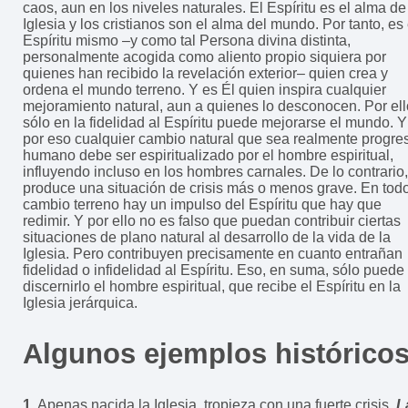
caos, aun en los niveles naturales. El Espíritu es el alma de
Iglesia y los cristianos son el alma del mundo. Por tanto, es 
Espíritu mismo –y como tal Persona divina distinta,
personalmente acogida como aliento propio siquiera por
quienes han recibido la revelación exterior– quien crea y
ordena el mundo terreno. Y es Él quien inspira cualquier
mejoramiento natural, aun a quienes lo desconocen. Por ell
sólo en la fidelidad al Espíritu puede mejorarse el mundo. Y
por eso cualquier cambio natural que sea realmente progre
humano debe ser espiritualizado por el hombre espiritual,
influyendo incluso en los hombres carnales. De lo contrario,
produce una situación de crisis más o menos grave. En tod
cambio terreno hay un impulso del Espíritu que hay que
redimir. Y por ello no es falso que puedan contribuir ciertas
situaciones de plano natural al desarrollo de la vida de la
Iglesia. Pero contribuyen precisamente en cuanto entrañan
fidelidad o infidelidad al Espíritu. Eso, en suma, sólo puede
discernirlo el hombre espiritual, que recibe el Espíritu en la
Iglesia jerárquica.
Algunos ejemplos histórico
1.
Apenas nacida la Iglesia, tropieza con una fuerte crisis.
L