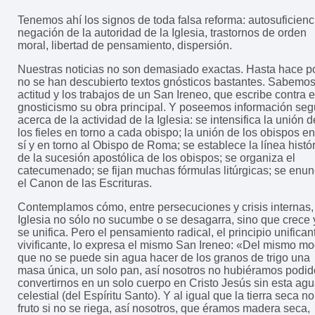
Tenemos ahí los signos de toda falsa reforma: autosuficienc
negación de la autoridad de la Iglesia, trastornos de orden
moral, libertad de pensamiento, dispersión.
Nuestras noticias no son demasiado exactas. Hasta hace p
no se han descubierto textos gnósticos bastantes. Sabemos
actitud y los trabajos de un San Ireneo, que escribe contra e
gnosticismo su obra principal. Y poseemos información seg
acerca de la actividad de la Iglesia: se intensifica la unión d
los fieles en torno a cada obispo; la unión de los obispos en
sí y en torno al Obispo de Roma; se establece la línea histó
de la sucesión apostólica de los obispos; se organiza el
catecumenado; se fijan muchas fórmulas litúrgicas; se enun
el Canon de las Escrituras.
Contemplamos cómo, entre persecuciones y crisis internas,
Iglesia no sólo no sucumbe o se desagarra, sino que crece 
se unifica. Pero el pensamiento radical, el principio unifican
vivificante, lo expresa el mismo San Ireneo: «Del mismo m
que no se puede sin agua hacer de los granos de trigo una
masa única, un solo pan, así nosotros no hubiéramos podid
convertirnos en un solo cuerpo en Cristo Jesús sin esta ag
celestial (del Espíritu Santo). Y al igual que la tierra seca n
fruto si no se riega, así nosotros, que éramos madera seca,