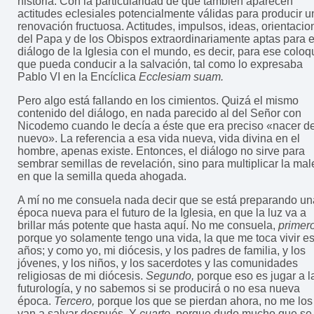
historia. Con la particularidad de que también aparecen
actitudes eclesiales potencialmente válidas para producir u
renovación fructuosa. Actitudes, impulsos, ideas, orientacio
del Papa y de los Obispos extraordinariamente aptas para e
diálogo de la Iglesia con el mundo, es decir, para ese coloq
que pueda conducir a la salvación, tal como lo expresaba
Pablo VI en la Encíclica
Ecclesiam suam.
Pero algo está fallando en los cimientos. Quizá el mismo
contenido del diálogo, en nada parecido al del Señor con
Nicodemo cuando le decía a éste que era preciso «nacer d
nuevo». La referencia a esa vida nueva, vida divina en el
hombre, apenas existe. Entonces, el diálogo no sirve para
sembrar semillas de revelación, sino para multiplicar la ma
en que la semilla queda ahogada.
A mí no me consuela nada decir que se está preparando un
época nueva para el futuro de la Iglesia, en que la luz va a
brillar más potente que hasta aquí. No me consuela,
primero
porque yo solamente tengo una vida, la que me toca vivir e
años; y como yo, mi diócesis, y los padres de familia, y los
jóvenes, y los niños, y los sacerdotes y las comunidades
religiosas de mi diócesis.
Segundo,
porque eso es jugar a l
futurología, y no sabemos si se producirá o no esa nueva
época.
Tercero,
porque los que se pierdan ahora, no me los
van a salvar después. Y
cuarto,
porque dudo mucho que se