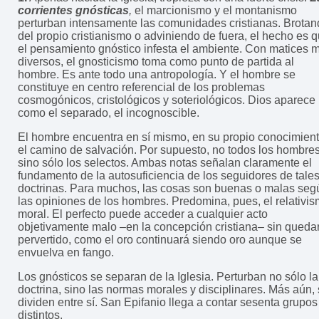
corrientes gnósticas
,
el marcionismo y el montanismo
perturban intensamente las comunidades cristianas. Brota
del propio cristianismo o adviniendo de fuera, el hecho es 
el pensamiento gnóstico infesta el ambiente. Con matices 
diversos, el gnosticismo toma como punto de partida al
hombre. Es ante todo una antropología. Y el hombre se
constituye en centro referencial de los problemas
cosmogónicos, cristológicos y soteriológicos. Dios aparece
como el separado, el incognoscible.
El hombre encuentra en sí mismo, en su propio conocimient
el camino de salvación. Por supuesto, no todos los hombres
sino sólo los selectos. Ambas notas señalan claramente el
fundamento de la autosuficiencia de los seguidores de tale
doctrinas. Para muchos, las cosas son buenas o malas seg
las opiniones de los hombres. Predomina, pues, el relativi
moral. El perfecto puede acceder a cualquier acto
objetivamente malo –en la concepción cristiana– sin queda
pervertido, como el oro continuará siendo oro aunque se
envuelva en fango.
Los gnósticos se separan de la Iglesia. Perturban no sólo la
doctrina, sino las normas morales y disciplinares. Más aún,
dividen entre sí. San Epifanio llega a contar sesenta grupos
distintos.