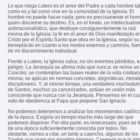
Lo que niega Lutero es el amor del Padre a cada hombre ta
como es y tal como vive en la comunidad de la Iglesia. El
hombre no puede hacer nada; pero es precisamente el hom
quien discierne su destino. Es, en el fondo, un intelectuali
antirracionalístico, que destruye consiguientemente la raíz
misma de la Iglesia: la fe en el amor de Dios manifestado e
Cristo por el Espíritu Santo que obra en la Iglesia, según su
beneplácito en cuanto a los modos externos y caminos, fue
de mi discernimiento individual.
Frente a Lutero, la Iglesia salva, no sin enormes pérdidas, e
peligro. La Jerarquía se afirma más que nunca; se reúne un
Concilio; se contemplan las bases reales de la vida cristian
misma; se aplican en normas concretas, dogmáticas, moral
disciplinares. Y, al mismo tiempo, una verdadera muchedu
de Santos, muchos ya canonizados, actúan en unión más
consciente que nunca con la Jerarquía. Pensemos en el cua
voto de obediencia al Papa que propone San Ignacio.
No podemos detenemos a analizar los movimientos católic
de la época. Exigiría un tiempo mucho más largo del que
podemos disponer. Por otra parte, es innecesario, pues se t
de una época suficientemente conocida por todos. No
obstante, vamos a citar, un tanto a capricho, algunos de los
Santos que viven por aquellos tiempos. Creemos que la si