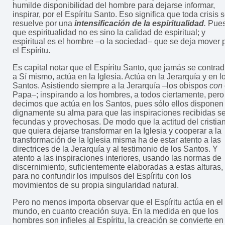
humilde disponibilidad del hombre para dejarse informar,
inspirar, por el Espíritu Santo. Eso significa que toda crisis 
resuelve por una
intensificación de la espiritualidad
.
Pues
que espiritualidad no es sino la calidad de espiritual; y
espiritual es el hombre –o la sociedad– que se deja mover 
el Espíritu.
Es capital notar que el Espíritu Santo, que jamás se contrad
a Sí mismo, actúa en la Iglesia. Actúa en la Jerarquía y en l
Santos. Asistiendo siempre a la Jerarquía –los obispos
con
Papa–; inspirando a los hombres, a todos ciertamente, pero
decimos que actúa en los Santos, pues sólo ellos disponen
dignamente su alma para que las inspiraciones recibidas s
fecundas y provechosas. De modo que la actitud del cristia
que quiera dejarse transformar en la Iglesia y cooperar a la
transformación de la Iglesia misma ha de estar atento a las
directrices de la Jerarquía y al testimonio de los Santos. Y
atento a las inspiraciones interiores, usando las normas de
discernimiento, suficientemente elaboradas a estas alturas,
para no confundir los impulsos del Espíritu con los
movimientos de su propia singularidad natural.
Pero no menos importa observar que el Espíritu actúa en el
mundo, en cuanto creación suya. En la medida en que los
hombres son infieles al Espíritu, la creación se convierte en