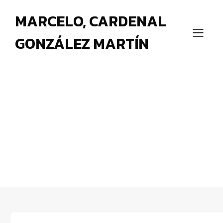
MARCELO, CARDENAL
GONZÁLEZ MARTÍN
La espiritualidad en los
momentos de las grandes
crisis de la Iglesia