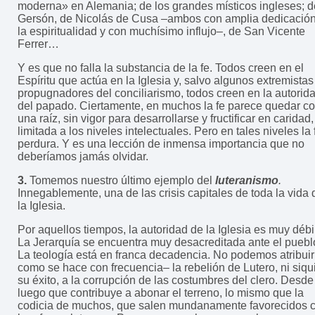
moderna» en Alemania; de los grandes místicos ingleses; d
Gersón, de Nicolás de Cusa –ambos con amplia dedicación
la espiritualidad y con muchísimo influjo–, de San Vicente
Ferrer…
Y es que no falla la substancia de la fe. Todos creen en el
Espíritu que actúa en la Iglesia y, salvo algunos extremistas
propugnadores del conciliarismo, todos creen en la autorid
del papado. Ciertamente, en muchos la fe parece quedar c
una raíz, sin vigor para desarrollarse y fructificar en caridad,
limitada a los niveles intelectuales. Pero en tales niveles la 
perdura. Y es una lección de inmensa importancia que no
deberíamos jamás olvidar.
3.
Tomemos nuestro último ejemplo del
luteranismo
.
Innegablemente, una de las crisis capitales de toda la vida 
la Iglesia.
Por aquellos tiempos, la autoridad de la Iglesia es muy débi
La Jerarquía se encuentra muy desacreditada ante el puebl
La teología está en franca decadencia. No podemos atribuir
como se hace con frecuencia– la rebelión de Lutero, ni siqu
su éxito, a la corrupción de las costumbres del clero. Desde
luego que contribuye a abonar el terreno, lo mismo que la
codicia de muchos, que salen mundanamente favorecidos 