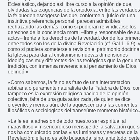
Eclesiástico, dejando así libre curso a la opinión de que,
olvidadas las exigencias de la ortodoxia, entre las verdade
la fe pueden escogerse las que, conforme al juicio de una
instintiva preferencia personal, parecen admisibles,
rechazando las demás, como si pudieran reivindicarse los
derechos de la conciencia moral –libre y responsable de su
actos– frente a los derechos de la verdad, donde los primer
entre todos son los de la divina Revelación (cf. Gal 1, 6-9), 
como si pudiera someterse a revisión el patrimonio doctrina
la Iglesia para dar al cristianismo nuevas dimensiones
ideológicas muy diferentes de las teológicas que la genuin
tradición, con inmensa reverencia al pensamiento de Dios,
delineó.»
«Como sabemos, la fe no es fruto de una interpretación
arbitraria o puramente naturalista de la Palabra de Dios, c
tampoco es la expresión religiosa nacida de la opinión
colectiva, falta de una guía autorizada, de quien se dice
creyente; y menos aún, de la aquiescencia a las corrientes
filosóficas o sociológicas del transeúnte momento histórico.
«La fe es la adhesión de todo nuestro ser espiritual al
maravilloso y misericordioso mensaje de la salvación que s
nos ha comunicado por las vías luminosas y secretas de la
Revelación; ella no es sólo búsqueda, sino, ante todo, certe