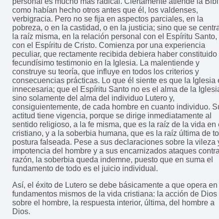
personal es mucho más radical. Ciertamente atiende la Bibl
como habían hecho otros antes que él, los valdenses,
verbigracia. Pero no se fija en aspectos parciales, en la
pobreza, o en la castidad, o en la justicia; sino que se centr
la raíz misma, en la relación personal con el Espíritu Santo,
con el Espíritu de Cristo. Comienza por una experiencia
peculiar, que rectamente recibida debiera haber constituido
fecundísimo testimonio en la Iglesia. La malentiende y
construye su teoría, que influye en todos los criterios y
consecuencias prácticas. Lo que él siente es que la Iglesia 
innecesaria; que el Espíritu Santo no es el alma de la Iglesi
sino solamente del alma del individuo Lutero y,
consiguientemente, de cada hombre en cuanto individuo. S
actitud tiene vigencia, porque se dirige inmediatamente al
sentido religioso, a la fe misma, que es la raíz de la vida en 
cristiano, y a la soberbia humana, que es la raíz última de t
postura falseada. Pese a sus declaraciones sobre la vileza 
impotencia del hombre y a sus encarnizados ataques contra
razón, la soberbia queda indemne, puesto que en suma el
fundamento de todo es el juicio individual.
Así, el éxito de Lutero se debe básicamente a que opera en
fundamentos mismos de la vida cristiana: la acción de Dios
sobre el hombre, la respuesta interior, última, del hombre a
Dios.