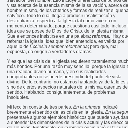
salvación del hombre. Ello incluye diferencias de puntos de
vista acerca de la esencia misma de la salvación, acerca de
hombre mismo, de los criterios y formas de realizar el queh
salvífico. Todo lo cual llega a producir insatisfacción y
desconfianza respecto a la Iglesia tal como vive en un
momento determinado, porque cuestiona casi todo, incluso 
idea que se posee de Dios, de Cristo, de la Iglesia misma.
Suele entonces insistirse en una palabra:
reforma
. ¡Hay qu
reformar la Iglesia! Idea que, bien entendida, es válida por
aquello de
Ecclesia semper reformanda
; pero que, mal
expuesta, da origen a verdaderos dramas.
Y es que las crisis de la Iglesia requieren tratamientos muc
más hondos. Por una razón muy sencilla: porque la Iglesia 
una realidad divino-humana, y en sus realidades
comprobables no se puede prescindir del punto efe vista
divino. De lo contrario, no estamos hablando ya de la Iglesi
sino de ciertos aspectos naturales de la misma, carentes de
sentido. Hablando, consiguientemente, de problemas
insolubles.
Mi lección consta de tres partes.
En la primera
indicaré
brevemente el sentido de las crisis en la Iglesia.
En la segu
presentaré algunos ejemplos históricos que pueden ayuda
a entender las dimensiones de la crisis actual y las direcci
de solución. Finalmente,
en la tercera
examinaré esta crisis