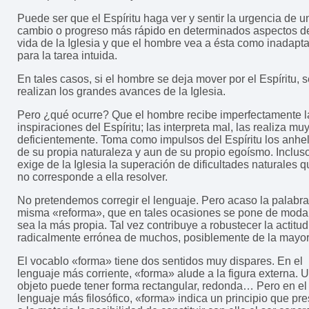
Puede ser que el Espíritu haga ver y sentir la urgencia de u
cambio o progreso más rápido en determinados aspectos de
vida de la Iglesia y que el hombre vea a ésta como inadapt
para la tarea intuida.
En tales casos, si el hombre se deja mover por el Espíritu, 
realizan los grandes avances de la Iglesia.
Pero ¿qué ocurre? Que el hombre recibe imperfectamente l
inspiraciones del Espíritu; las interpreta mal, las realiza mu
deficientemente. Toma como impulsos del Espíritu los anhe
de su propia naturaleza y aun de su propio egoísmo. Incluso
exige de la Iglesia la superación de dificultades naturales 
no corresponde a ella resolver.
No pretendemos corregir el lenguaje. Pero acaso la palabra
misma «reforma», que en tales ocasiones se pone de moda
sea la más propia. Tal vez contribuye a robustecer la actitud
radicalmente errónea de muchos, posiblemente de la mayor
El vocablo «forma» tiene dos sentidos muy dispares. En el
lenguaje más corriente, «forma» alude a la figura externa. 
objeto puede tener forma rectangular, redonda… Pero en el
lenguaje más filosófico, «forma» indica un principio que pre