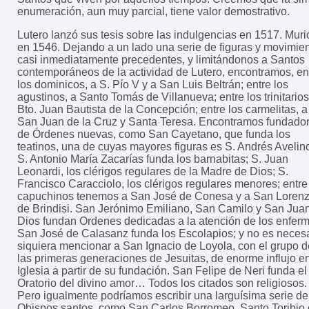
enumeración, aun muy parcial, tiene valor demostrativo.
Lutero lanzó sus tesis sobre las indulgencias en 1517. Muri
en 1546. Dejando a un lado una serie de figuras y movimie
casi inmediatamente precedentes, y limitándonos a Santos
contemporáneos de la actividad de Lutero, encontramos, en
los dominicos, a S. Pío V y a San Luis Beltrán; entre los
agustinos, a Santo Tomás de Villanueva; entre los trinitarios
Bto. Juan Bautista de la Concepción; entre los carmelitas, a
San Juan de la Cruz y Santa Teresa. Encontramos fundado
de Órdenes nuevas, como San Cayetano, que funda los
teatinos, una de cuyas mayores figuras es S. Andrés Avelin
S. Antonio María Zacarías funda los barnabitas; S. Juan
Leonardi, los clérigos regulares de la Madre de Dios; S.
Francisco Caracciolo, los clérigos regulares menores; entre
capuchinos tenemos a San José de Conesa y a San Loren
de Brindisi. San Jerónimo Emiliano, San Camilo y San Jua
Dios fundan Ordenes dedicadas a la atención de los enferm
San José de Calasanz funda los Escolapios; y no es neces
siquiera mencionar a San Ignacio de Loyola, con el grupo d
las primeras generaciones de Jesuitas, de enorme influjo en
Iglesia a partir de su fundación. San Felipe de Neri funda el
Oratorio del divino amor… Todos los citados son religiosos.
Pero igualmente podríamos escribir una larguísima serie de
Obispos santos, como San Carlos Borromeo, Santo Toribio