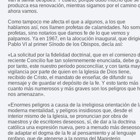
produzca esa renovación, mientras sigamos por el camino 
ahora vamos.
Como tampoco me afecta el que a algunos, a los que
hablamos así, nos llamen profetas de calamidades. No so
profetas, sino notarios que damos fe de lo que vemos y
palpamos. Ya en 1967, en la alocución inaugural, que dirigi
Pablo VI al primer Sínodo de los Obispos, decía así:
«La solicitud por la fidelidad doctrinal, que en el comienzo 
reciente Concilio fue tan solemnemente enunciada, debe gu
por tanto, este nuestro período posconciliar, y con tanta ma
vigilancia por parte de quien en la Iglesia de Dios tiene,
recibido de Cristo, el mandato de enseñar, de difundir su
mensaje y de guardar el depósito de la fe. Y esto tanto más
cuanto más numerosos y más graves son los peligros que 
nos amenazan».
«Enormes peligros a causa de la irreligiosa orientación de l
moderna mentalidad, y peligros insidiosos que, desde el
interior mismo de la Iglesia, se pronuncian por obra de
maestros y de escritores deseosos, sí, de dar a la doctrina
católica una expresión nueva, pero a menudo más deseoso
de adaptar el dogma de la fe al pensamiento y al lenguaje
profano, que de atenerse a la norma del Magisterio