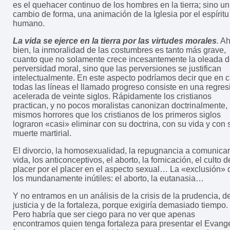
es el quehacer continuo de los hombres en la tierra; sino un
cambio de forma, una animación de la Iglesia por el espíritu
humano.
La vida se ejerce en la tierra por las virtudes morales
.
Ah
bien, la inmoralidad de las costumbres es tanto más grave,
cuanto que no solamente crece incesantemente la oleada 
perversidad moral, sino que las perversiones se justifican
intelectualmente. En este aspecto podríamos decir que en c
todas las líneas el llamado progreso consiste en una regres
acelerada de veinte siglos. Rápidamente los cristianos
practican, y no pocos moralistas canonizan doctrinalmente, 
mismos horrores que los cristianos de los primeros siglos
lograron «casi» eliminar con su doctrina, con su vida y con 
muerte martirial.
El divorcio, la homosexualidad, la repugnancia a comunicar
vida, los anticonceptivos, el aborto, la fornicación, el culto d
placer por el placer en el aspecto sexual… La «exclusión» 
los mundanamente inútiles: el aborto, la eutanasia…
Y no entramos en un análisis de la crisis de la prudencia, de
justicia y de la fortaleza, porque exigiría demasiado tiempo.
Pero habría que ser ciego para no ver que apenas
encontramos quien tenga fortaleza para presentar el Evang