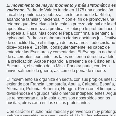
El movimiento de mayor momento y más sintomático es
valdense
.
Pedro de Valdés funda en 1175 una asociación
laical de penitencia y pobreza. Lector asiduo de la Biblia,
abandona familia y hacienda. Y con el fin de promover una
reforma que devuelva a la Iglesia la pureza original de la e
apostólica, comienza a predicar. El obispo le prohíbe hacerl
él apela al Papa. Mas como el Papa confirma la sentencia
episcopal, Pedro va elaborando ciertas doctrinas justificati
de su actitud bajo el influjo ya de los cátaros. Todo cristiano
dice– posee el Espíritu; consiguientemente, es capaz de
entender las Escrituras y comentarlas. El Evangelio no hab
de sacerdotes, por tanto, los tales no tienen derecho a dete
la predicación. Acaba negando la presencia de Cristo en la
Eucaristía, el sentido de la Misa. Por otra parte, condena
universalmente la guerra, así como la pena de muerte.
El movimiento se organiza en secta, con sus propios jefes.
extiende por Francia, Lombardía, Apulia, Calabria, España,
Alemania, Polonia, Bohemia, Hungría. Pero con el tiempo v
dividiéndose en grupos más o menos independientes. Algu
se reincorporan a la Iglesia, otros son absorbidos por los
husitas, otros caen en las sectas protestantes.
Con carácter mucho más radical y pervivencia muy prolon