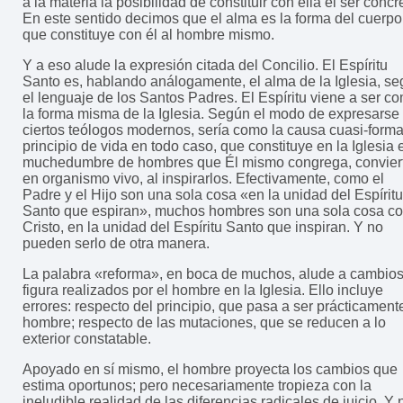
a la materia la posibilidad de constituir con ella el ser concr
En este sentido decimos que el alma es la forma del cuerpo
que constituye con él al hombre mismo.
Y a eso alude la expresión citada del Concilio. El Espíritu
Santo es, hablando análogamente, el alma de la Iglesia, s
el lenguaje de los Santos Padres. El Espíritu viene a ser c
la forma misma de la Iglesia. Según el modo de expresarse
ciertos teólogos modernos, sería como la causa cuasi-forma
principio de vida en todo caso, que constituye en la Iglesia 
muchedumbre de hombres que Él mismo congrega, convier
en organismo vivo, al inspirarlos. Efectivamente, como el
Padre y el Hijo son una sola cosa «en la unidad del Espíritu
Santo que espiran», muchos hombres son una sola cosa c
Cristo, en la unidad del Espíritu Santo que inspiran. Y no
pueden serlo de otra manera.
La palabra «reforma», en boca de muchos, alude a cambio
figura realizados por el hombre en la Iglesia. Ello incluye
errores: respecto del principio, que pasa a ser prácticament
hombre; respecto de las mutaciones, que se reducen a lo
exterior constatable.
Apoyado en sí mismo, el hombre proyecta los cambios que
estima oportunos; pero necesariamente tropieza con la
ineludible realidad de las diferencias radicales de juicio. Y 