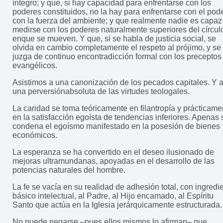
íntegro; y que, si hay capacidad para enfrentarse con los
poderes constituidos, no la hay para enfrentarse con el pode
con la fuerza del ambiente; y que realmente nadie es capaz
medirse con los poderes naturalmente superiores del círcul
enque se mueven. Y que, si se habla de justicia social, se
olvida en cambio completamente el respeto al prójimo, y se 
juzga de continuo encontradicción formal con los preceptos
evangélicos.
Asistimos a una canonización de los pecados capitales. Y 
una perversiónabsoluta de las virtudes teologales.
La caridad se toma teóricamente en filantropía y prácticame
en la satisfacción egoísta de tendencias inferiores. Apenas 
condena el egoísmo manifestado en la posesión de bienes
económicos.
La esperanza se ha convertido en el deseo ilusionado de
mejoras ultramundanas, apoyadas en el desarrollo de las
potencias naturales del hombre.
La fe se vacía en su realidad de adhesión total, con ingredi
básico intelectual, al Padre, al Hijo encamado, al Espíritu
Santo que actúa en la Iglesia jerárquicamente estructurada.
No puede negarse –pues ellos mismos lo afirman– que