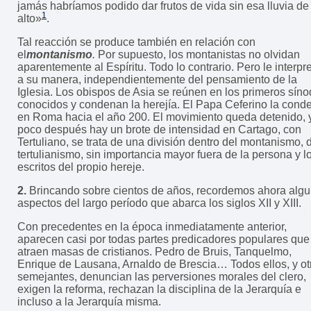
jamás habríamos podido dar frutos de vida sin esa lluvia de 
1
alto»
.
Tal reacción se produce también en relación con
el
montanismo
.
Por supuesto, los montanistas no olvidan
aparentemente al Espíritu. Todo lo contrario. Pero le interpr
a su manera, independientemente del pensamiento de la
Iglesia. Los obispos de Asia se reúnen en los primeros sín
conocidos y condenan la herejía. El Papa Ceferino la cond
en Roma hacia el año 200. El movimiento queda detenido, y
poco después hay un brote de intensidad en Cartago, con
Tertuliano, se trata de una división dentro del montanismo, 
tertulianismo, sin importancia mayor fuera de la persona y l
escritos del propio hereje.
2.
Brincando sobre cientos de años, recordemos ahora alg
aspectos del largo período que abarca los siglos XII y XIII.
Con precedentes en la época inmediatamente anterior,
aparecen casi por todas partes predicadores populares que
atraen masas de cristianos. Pedro de Bruis, Tanquelmo,
Enrique de Lausana, Arnaldo de Brescia… Todos ellos, y ot
semejantes, denuncian las perversiones morales del clero,
exigen la reforma, rechazan la disciplina de la Jerarquía e
incluso a la Jerarquía misma.