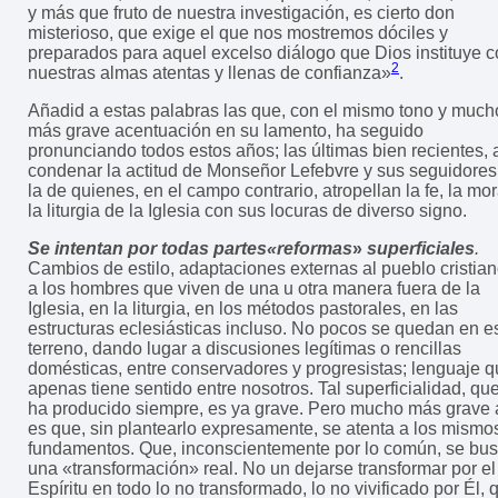
y más que fruto de nuestra investigación, es cierto don
misterioso, que exige el que nos mostremos dóciles y
preparados para aquel excelso diálogo que Dios instituye 
2
nuestras almas atentas y llenas de confianza»
.
Añadid a estas palabras las que, con el mismo tono y much
más grave acentuación en su lamento, ha seguido
pronunciando todos estos años; las últimas bien recientes, 
condenar la actitud de Monseñor Lefebvre y sus seguidores
la de quienes, en el campo contrario, atropellan la fe, la mor
la liturgia de la Iglesia con sus locuras de diverso signo.
Se intentan por todas partes
«reformas
»
superficiales
.
Cambios de estilo, adaptaciones externas al pueblo cristian
a los hombres que viven de una u otra manera fuera de la
Iglesia, en la liturgia, en los métodos pastorales, en las
estructuras eclesiásticas incluso. No pocos se quedan en e
terreno, dando lugar a discusiones legítimas o rencillas
domésticas, entre conservadores y progresistas; lenguaje 
apenas tiene sentido entre nosotros. Tal superficialidad, qu
ha producido siempre, es ya grave. Pero mucho más grave
es que, sin plantearlo expresamente, se atenta a los mismo
fundamentos. Que, inconscientemente por lo común, se bu
una «transformación» real. No un dejarse transformar por el
Espíritu en todo lo no transformado, lo no vivificado por Él, 