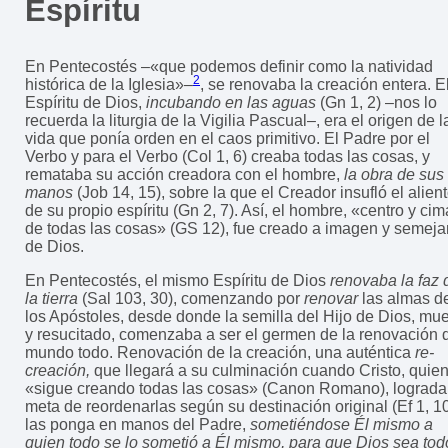
Espíritu
En Pentecostés –«que podemos definir como la natividad
2
histórica de la Iglesia»–
, se renovaba la creación entera. E
Espíritu de Dios,
incubando en las aguas
(Gn 1, 2) –nos lo
recuerda la liturgia de la Vigilia Pascual–, era el origen de l
vida que ponía orden en el caos primitivo. El Padre por el
Verbo y para el Verbo (Col 1, 6) creaba todas las cosas, y
remataba su acción creadora con el hombre,
la obra de sus
manos
(Job 14, 15), sobre la que el Creador insufló el alien
de su propio espíritu (Gn 2, 7). Así, el hombre, «centro y cim
de todas las cosas» (GS 12), fue creado a imagen y semej
de Dios.
En Pentecostés, el mismo Espíritu de Dios
renovaba la faz 
la tierra
(Sal 103, 30), comenzando por
renovar
las almas d
los Apóstoles, desde donde la semilla del Hijo de Dios, mue
y resucitado, comenzaba a ser el germen de la renovación 
mundo todo. Renovación de la creación, una auténtica
re-
creación,
que llegará a su culminación cuando Cristo, quie
«sigue creando todas las cosas» (Canon Romano), lograda
meta de reordenarlas según su destinación original (Ef 1, 10
las ponga en manos del Padre,
sometiéndose Él mismo a
quien todo se lo sometió a Él mismo, para que Dios sea tod