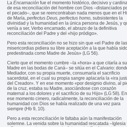
La
Encarnación
fue el momento histórico, decisivo y cardina
de esa reconciliación del hombre con Dios –distanciados p
el pecado–, que se reencontraban nada menos que en el Hi
de María,
perfectus Deus, perfectus homo,
subsistentes la
divinidad y la humanidad en la única persona de Jesús, y q
venía a ser, Verbo encamado, el abrazo de la definitiva
reconciliación del Padre y del «hijo pródigo».
Pero esta reconciliación no se hizo sin que «el Padre de la
misericordias pidiera su libre aceptación a la que había sid
predestinada como Madre de Jesús» (LG 56).
Cierto que el momento cumbre –la «hora» a que citaría a su
Madre en las bodas de Caná– se sitúa en el Calvario: dond
Mediador, con su propia muerte, consumaría el sacrificio
sacerdotal, en el cual su propia sangre aplacaría la «ira jus
del Creador». Y en ese momento «por designio divino, al pi
de la cruz, estaba su Madre, asociándose con corazón
maternal a los dolores y el sacrificio de su Hijo» (LG 58). En
ese momento cimero, radicalmente, la reconciliación de la
humanidad con Dios se había realizado de una vez para
siempre (Hb 9, 10).
Pero a esta reconciliación le faltaba aún la manifestación
solemne. La venida sobre la humanidad rescatada –Iglesia