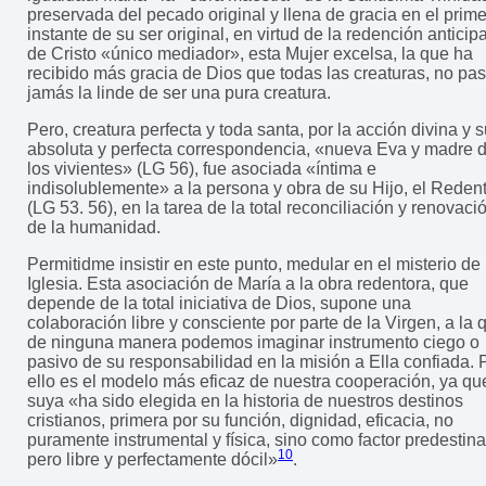
preservada del pecado original y llena de gracia en el prime
instante de su ser original, en virtud de la redención anticip
de Cristo «único mediador», esta Mujer excelsa, la que ha
recibido más gracia de Dios que todas las creaturas, no pa
jamás la linde de ser una pura creatura.
Pero, creatura perfecta y toda santa, por la acción divina y 
absoluta y perfecta correspondencia, «nueva Eva y madre 
los vivientes» (LG 56), fue asociada «íntima e
indisolublemente» a la persona y obra de su Hijo, el Reden
(LG 53. 56), en la tarea de la total reconciliación y renovaci
de la humanidad.
Permitidme insistir en este punto, medular en el misterio de 
Iglesia. Esta asociación de María a la obra redentora, que
depende de la total iniciativa de Dios, supone una
colaboración libre y consciente por parte de la Virgen, a la 
de ninguna manera podemos imaginar instrumento ciego o
pasivo de su responsabilidad en la misión a Ella confiada. 
ello es el modelo más eficaz de nuestra cooperación, ya qu
suya «ha sido elegida en la historia de nuestros destinos
cristianos, primera por su función, dignidad, eficacia, no
puramente instrumental y física, sino como factor predestin
10
pero libre y perfectamente dócil»
.