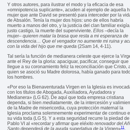
Y otros autores, para ilustrar el modo y la eficacia de esa
«omnipotencia suplicante», acuden al ejemplo de aquella h
mujer que ante David se presentó para interceder por la vid
de Absalón. Tenía la mujer dos hijos: uno de ellos habría
muerto a manos del otro, y la justicia del clan familiar exigía
justo castigo, la muerte del superviviente.
Ellos
–decía la
mujer–
quieren matar la brasa que resta a mi esperanza de
descendencia… Que el vengador no aumente mi ruina y a
con la vida del hijo que me queda
(2Sam 14, 4-11).
Tal sería la función de medianera celeste que ejerce la Virg
ante el Rey de la gloria: apaciguar, pacificar, conseguir que
llegue a su coronamiento feliz la reconciliación que Cristo, 
quien se asoció su Madre dolorosa, había ganado para tod
los hombres.
«Por eso la Bienaventurada Virgen en la Iglesia es invocad
con los títulos de Abogada, Auxiliadora, Ayudadora y
Medianera» (LG 62). De aquí que toda empresa cristiana
dependa, si bien
mediatamente,
de la intercesión y valimien
de la Madre de misericordia, cuya protección maternal la
Iglesia proclama solemnemente experimentar de continuo 
su vida toda (LG 5). Y a esta seguridad recurre la piedad de
Pablo VI al «recordar y afirmar que el
éxito renovador del A
11
Santo dependerá de la ayuda superlativa de la Virgen
»
.