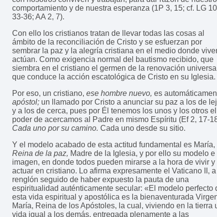
comportamiento y de nuestra esperanza (1P 3, 15; cf. LG 10
33-36; AA 2, 7).
Con ello los cristianos tratan de llevar todas las cosas al
ámbito de la reconciliación de Cristo y se esfuerzan por
sembrar la paz y la alegría cristiana en el medio donde vive
actúan. Como exigencia normal del bautismo recibido, que
siembra en el cristiano el germen de la renovación universa
que conduce la acción escatológica de Cristo en su Iglesia.
Por eso, un cristiano,
ese hombre nuevo,
es automáticamen
apóstol;
un llamado por Cristo a anunciar su paz a los de le
y a los de cerca, pues por Él tenemos los unos y los otros el
poder de acercamos al Padre en mismo Espíritu (Ef 2, 17-18
Cada uno por su camino.
Cada uno desde su sitio.
Y el modelo acabado de esta actitud fundamental es María,
Reina de la paz,
Madre de la Iglesia, y por ello su modelo e
imagen, en donde todos pueden mirarse a la hora de vivir y
actuar en cristiano. Lo afirma expresamente el Vaticano II, a
renglón seguido de haber expuesto la pauta de una
espiritualidad auténticamente secular: «El modelo perfecto 
esta vida espiritual y apostólica es la bienaventurada Virge
María, Reina de los Apóstoles, la cual, viviendo en la tierra
vida igual a los demás, entregada plenamente a las