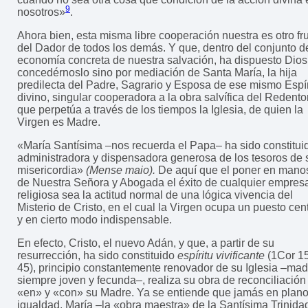
9
nosotros»
.
Ahora bien, esta misma libre cooperación nuestra es otro fr
del Dador de todos los demás. Y que, dentro del conjunto d
economía concreta de nuestra salvación, ha dispuesto Dios
concedérnoslo sino por mediación de Santa María, la hija
predilecta del Padre, Sagrario y Esposa de ese mismo Espír
divino, singular cooperadora a la obra salvífica del Redentor
que perpetúa a través de los tiempos la Iglesia, de quien la
Virgen es Madre.
«María Santísima –nos recuerda el Papa– ha sido constitui
administradora y dispensadora generosa de los tesoros de 
misericordia»
(Mense maio).
De aquí que el poner en mano
de Nuestra Señora y Abogada el éxito de cualquier empres
religiosa sea la actitud normal de una lógica vivencia del
Misterio de Cristo, en el cual la Virgen ocupa un puesto cent
y en cierto modo indispensable.
En efecto, Cristo, el nuevo Adán, y que, a partir de su
resurrección, ha sido constituido
espíritu vivificante
(1Cor 15
45), principio constantemente renovador de su Iglesia –mad
siempre joven y fecunda–, realiza su obra de reconciliación
«en» y «con» su Madre. Ya se entiende que jamás en plan
igualdad. María –la «obra maestra» de la Santísima Trinida