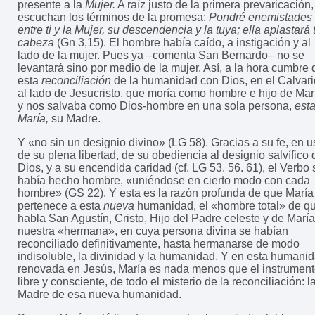
presente a la
Mujer.
A raíz justo de la primera prevaricación,
escuchan los términos de la promesa:
Pondré enemistades
entre ti y la Mujer, su descendencia y la tuya; ella aplastará 
cabeza
(Gn 3,15). El hombre había caído, a instigación y al
lado de la mujer. Pues ya –comenta San Bernardo– no se
levantará sino por medio de la mujer. Así, a la hora cumbre 
esta
reconciliación
de la humanidad con Dios, en el Calvari
al lado de Jesucristo, que moría como hombre e hijo de Mar
y nos salvaba como Dios-hombre en una sola persona,
est
María,
su Madre.
Y «no sin un designio divino» (LG 58). Gracias a su fe, en u
de su plena libertad, de su obediencia al designio salvífico 
Dios, y a su encendida caridad (cf. LG 53. 56. 61), el Verbo 
había hecho hombre, «uniéndose en cierto modo con cada
hombre» (GS 22). Y esta es la razón profunda de que María
pertenece a esta
nueva
humanidad, el «hombre total» de q
habla San Agustín, Cristo, Hijo del Padre celeste y de María
nuestra «hermana», en cuya persona divina se habían
reconciliado definitivamente, hasta hermanarse de modo
indisoluble, la divinidad y la humanidad. Y en esta humani
renovada en Jesús, María es nada menos que el instrument
libre y consciente, de todo el misterio de la reconciliación: l
Madre de esa nueva humanidad.