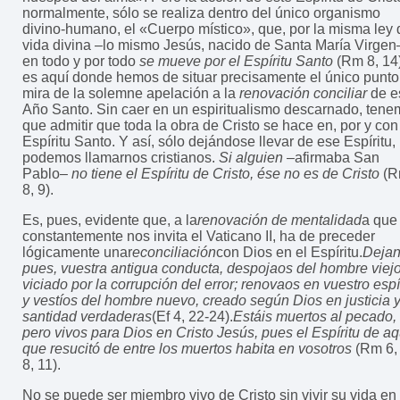
normalmente, sólo se realiza dentro del único organismo
divino-humano, el «Cuerpo místico», que, por la misma ley 
vida divina –lo mismo Jesús, nacido de Santa María Virgen
en todo y por todo
se mueve por el Espíritu Santo
(Rm 8, 14)
es aquí donde hemos de situar precisamente el único punto
mira de la solemne apelación a la
renovación conciliar
de e
Año Santo. Sin caer en un espiritualismo descarnado, ten
que admitir que toda la obra de Cristo se hace en, por y con
Espíritu Santo. Y así, sólo dejándose llevar de ese Espíritu,
podemos llamarnos cristianos.
Si alguien
–afirmaba San
Pablo–
no tiene el Espíritu de Cristo, ése no es de Cristo
(R
8, 9).
Es, pues, evidente que, a la
renovación de mentalidad
a que
constantemente nos invita el Vaticano II, ha de preceder
lógicamente unar
econciliación
con Dios en el Espíritu.
Dejan
pues, vuestra antigua conducta, despojaos del hombre viejo
viciado por la corrupción del error; renovaos en vuestro espí
y vestíos del hombre nuevo, creado según Dios en justicia 
santidad verdaderas
(Ef 4, 22-24).
Estáis muertos al pecado,
pero vivos para Dios en Cristo Jesús, pues el Espíritu de aq
que resucitó de entre los muertos habita en vosotros
(Rm 6, 
8, 11).
No se puede ser miembro vivo de Cristo sin vivir su vida en 