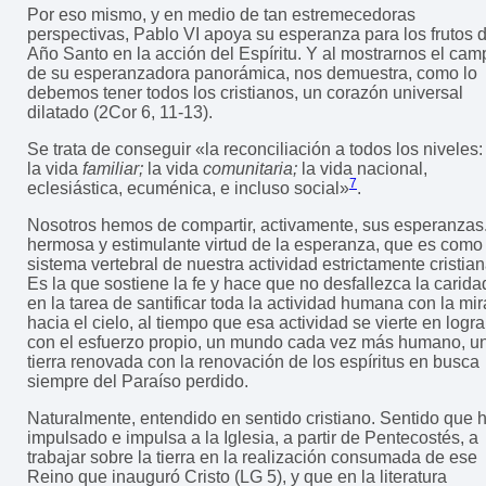
Por eso mismo, y en medio de tan estremecedoras
perspectivas, Pablo VI apoya su esperanza para los frutos d
Año Santo en la acción del Espíritu. Y al mostrarnos el cam
de su esperanzadora panorámica, nos demuestra, como lo
debemos tener todos los cristianos, un corazón universal
dilatado (2Cor 6, 11-13).
Se trata de conseguir «la reconciliación a todos los niveles:
la vida
familiar;
la vida
comunitaria;
la vida nacional,
7
eclesiástica, ecuménica, e incluso social»
.
Nosotros hemos de compartir, activamente, sus esperanzas
hermosa y estimulante virtud de la esperanza, que es como 
sistema vertebral de nuestra actividad estrictamente cristian
Es la que sostiene la fe y hace que no desfallezca la carida
en la tarea de santificar toda la actividad humana con la mi
hacia el cielo, al tiempo que esa actividad se vierte en logra
con el esfuerzo propio, un mundo cada vez más humano, u
tierra renovada con la renovación de los espíritus en busca
siempre del Paraíso perdido.
Naturalmente, entendido en sentido cristiano. Sentido que 
impulsado e impulsa a la Iglesia, a partir de Pentecostés, a
trabajar sobre la tierra en la realización consumada de ese
Reino que inauguró Cristo (LG 5), y que en la literatura