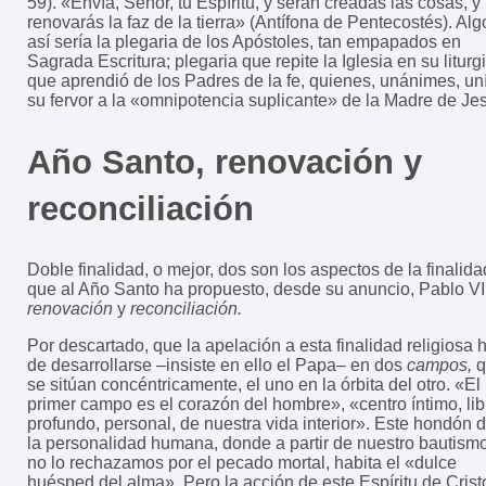
59). «Envía, Señor, tu Espíritu, y serán creadas las cosas, y
renovarás la faz de la tierra» (Antífona de Pentecostés). Alg
así sería la plegaria de los Apóstoles, tan empapados en
Sagrada Escritura; plegaria que repite la Iglesia en su liturgi
que aprendió de los Padres de la fe, quienes, unánimes, un
su fervor a la «omnipotencia suplicante» de la Madre de Je
Año Santo, renovación y
reconciliación
Doble finalidad, o mejor, dos son los aspectos de la finalida
que al Año Santo ha propuesto, desde su anuncio, Pablo VI
renovación
y
reconciliación.
Por descartado, que la apelación a esta finalidad religiosa 
de desarrollarse –insiste en ello el Papa– en dos
campos,
q
se sitúan concéntricamente, el uno en la órbita del otro. «El
primer campo es el corazón del hombre», «centro íntimo, lib
profundo, personal, de nuestra vida interior». Este hondón 
la personalidad humana, donde a partir de nuestro bautismo
no lo rechazamos por el pecado mortal, habita el «dulce
huésped del alma». Pero la acción de este Espíritu de Crist