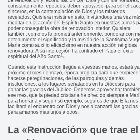
de renovación y reconciliación con Dios y con los hombres,
constantemente repetidos, deben apoyarse, para ser eficac
sinceros, en la contemplación de Dios y los misterios
revelados. Quisiera insistir en esto, invitándoos una vez má
meditar en la acción del Espíritu Santo en nuestras almas p
poder conseguir la obra de renovación interior. Quisiera
también, como os lo prometí anteriormente, ponderar con m
detenimiento el significado y la misión de la Santísima Virg
María como auxilio eficacísimo en nuestra acción religiosa
renovadora. A su intercesión ha confiado el Papa el éxito
1
espiritual del Año Santo
.
Cuando esta instrucción llegue a vuestras manos, estará ya
próximo el mes de mayo, época propicia para que empiece
hacerse peregrinaciones, de las parroquias y demás
instituciones, a los lugares señalados en la Diócesis para
ganar las gracias del Jubileo. Debemos aprovechar tambié
ese mes, que la piedad cristiana ha ofrecido siempre a Marí
para honrarla y seguir su ejemplo, seguros de que Ella nos
facilitará el encuentro con Dios y nos alcanzará las gracias
para amarnos más unos a otros.
La «Renovación» que trae el