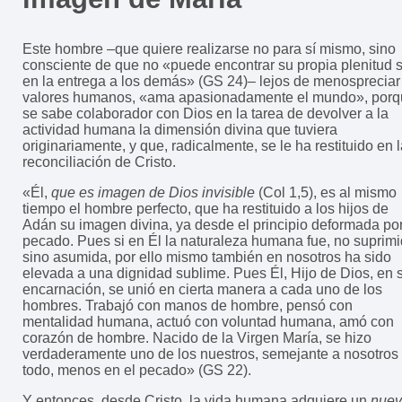
Este hombre –que quiere realizarse no para sí mismo, sino
consciente de que no «puede encontrar su propia plenitud 
en la entrega a los demás» (GS 24)– lejos de menospreciar
valores humanos, «ama apasionadamente el mundo», por
se sabe colaborador con Dios en la tarea de devolver a la
actividad humana la dimensión divina que tuviera
originariamente, y que, radicalmente, se le ha restituido en 
reconciliación de Cristo.
«Él,
que es imagen de Dios invisible
(Col 1,5), es al mismo
tiempo el hombre perfecto, que ha restituido a los hijos de
Adán su imagen divina, ya desde el principio deformada por
pecado. Pues si en Él la naturaleza humana fue, no suprimi
sino asumida, por ello mismo también en nosotros ha sido
elevada a una dignidad sublime. Pues Él, Hijo de Dios, en 
encarnación, se unió en cierta manera a cada uno de los
hombres. Trabajó con manos de hombre, pensó con
mentalidad humana, actuó con voluntad humana, amó con
corazón de hombre. Nacido de la Virgen María, se hizo
verdaderamente uno de los nuestros, semejante a nosotros
todo, menos en el pecado» (GS 22).
Y entonces, desde Cristo, la vida humana adquiere un
nue