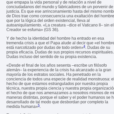
que empapa la vida personal y de relación a nivel de
conciudadanos del mundo y fabricadores de un porvenir de
justicia. Es que ese arrinconamiento hasta del mismo nomb
de Dios trae como consecuencia una exaltación del hombre
que por la lógica del orden existencial, lleva al
autoaniquilamiento. «La creatura –dice el Vaticano II– sin el
Creador se esfuma» (GS 36).
Y de hecho la identidad del hombre ha entrado en esa
tremenda crisis a que el Papa alude al decir que «el hombr
4
está narcotizado por dudas de todo orden»
. Dudas de su
propia eficacia. Dudas de sus propios recursos espirituales.
Dudas incluso del sentido de su propia existencia.
«Desde el final de los años sesenta –escribe un filósofo
alemán– la experiencia de la crisis ha alcanzado a la gran
mayoría de los estratos sociales. Ha penetrado en la
conciencia de todos una especie de realidad monstruosa: e
hecho de que estamos estrangulados por nuestra propia
técnica, nuestra propia ciencia y nuestra propia organizació
el hecho de que nos amenazamos a nosotros mismos de mi
maneras distintas, porque el saber y el poder humanos se 
desarrollado de tal modo que desbordan por completo la
5
medida humana»
.