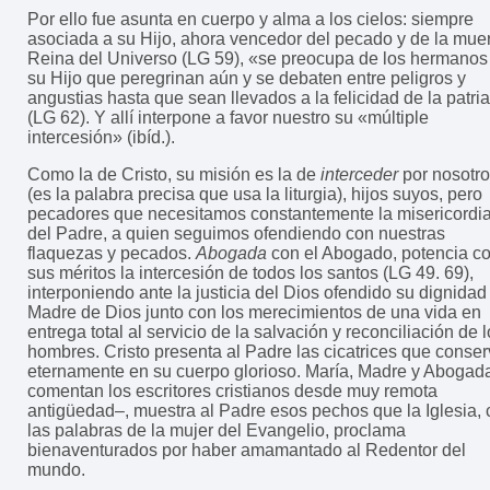
Por ello fue asunta en cuerpo y alma a los cielos: siempre
asociada a su Hijo, ahora vencedor del pecado y de la muer
Reina del Universo (LG 59), «se preocupa de los hermanos
su Hijo que peregrinan aún y se debaten entre peligros y
angustias hasta que sean llevados a la felicidad de la patri
(LG 62). Y allí interpone a favor nuestro su «múltiple
intercesión» (ibíd.).
Como la de Cristo, su misión es la de
interceder
por nosotr
(es la palabra precisa que usa la liturgia), hijos suyos, pero
pecadores que necesitamos constantemente la misericordi
del Padre, a quien seguimos ofendiendo con nuestras
flaquezas y pecados.
Abogada
con el Abogado, potencia c
sus méritos la intercesión de todos los santos (LG 49. 69),
interponiendo ante la justicia del Dios ofendido su dignidad
Madre de Dios junto con los merecimientos de una vida en
entrega total al servicio de la salvación y reconciliación de 
hombres. Cristo presenta al Padre las cicatrices que conse
eternamente en su cuerpo glorioso. María, Madre y Abogad
comentan los escritores cristianos desde muy remota
antigüedad–, muestra al Padre esos pechos que la Iglesia,
las palabras de la mujer del Evangelio, proclama
bienaventurados por haber amamantado al Redentor del
mundo.