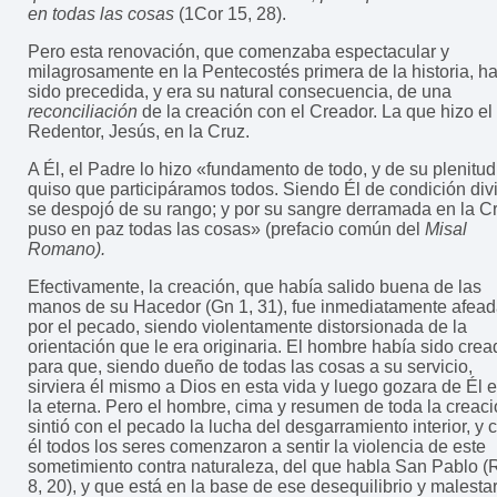
en todas las cosas
(1Cor 15, 28).
Pero esta renovación, que comenzaba espectacular y
milagrosamente en la Pentecostés primera de la historia, h
sido precedida, y era su natural consecuencia, de una
reconciliación
de la creación con el Creador. La que hizo el
Redentor, Jesús, en la Cruz.
A Él, el Padre lo hizo «fundamento de todo, y de su plenitud
quiso que participáramos todos. Siendo Él de condición div
se despojó de su rango; y por su sangre derramada en la C
puso en paz todas las cosas» (prefacio común del
Misal
Romano).
Efectivamente, la creación, que había salido buena de las
manos de su Hacedor (Gn 1, 31), fue inmediatamente afea
por el pecado, siendo violentamente distorsionada de la
orientación que le era originaria. El hombre había sido crea
para que, siendo dueño de todas las cosas a su servicio,
sirviera él mismo a Dios en esta vida y luego gozara de Él 
la eterna. Pero el hombre, cima y resumen de toda la creaci
sintió con el pecado la lucha del desgarramiento interior, y 
él todos los seres comenzaron a sentir la violencia de este
sometimiento contra naturaleza, del que habla San Pablo 
8, 20), y que está en la base de ese desequilibrio y malestar