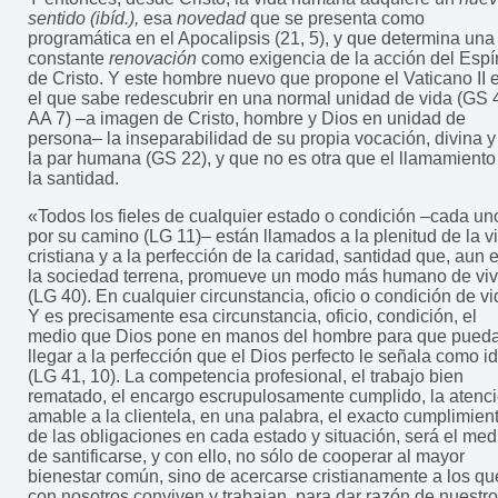
sentido (ibíd.),
esa
novedad
que se presenta como
programática en el Apocalipsis (21, 5), y que determina una
constante
renovación
como exigencia de la acción del Espír
de Cristo. Y este hombre nuevo que propone el Vaticano II 
el que sabe redescubrir en una normal unidad de vida (GS 
AA 7) –a imagen de Cristo, hombre y Dios en unidad de
persona– la inseparabilidad de su propia vocación, divina y
la par humana (GS 22), y que no es otra que el llamamiento
la santidad.
«Todos los fieles de cualquier estado o condición –cada un
por su camino (LG 11)– están llamados a la plenitud de la v
cristiana y a la perfección de la caridad, santidad que, aun 
la sociedad terrena, promueve un modo más humano de viv
(LG 40). En cualquier circunstancia, oficio o condición de vi
Y es precisamente esa circunstancia, oficio, condición, el
medio que Dios pone en manos del hombre para que pued
llegar a la perfección que el Dios perfecto le señala como i
(LG 41, 10). La competencia profesional, el trabajo bien
rematado, el encargo escrupulosamente cumplido, la atenc
amable a la clientela, en una palabra, el exacto cumplimien
de las obligaciones en cada estado y situación, será el med
de santificarse, y con ello, no sólo de cooperar al mayor
bienestar común, sino de acercarse cristianamente a los qu
con nosotros conviven y trabajan, para dar razón de nuestro