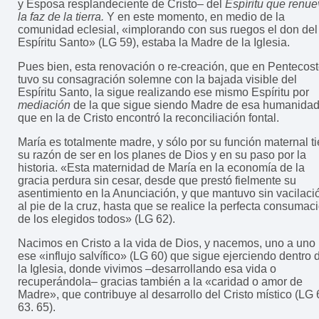
y Esposa resplandeciente de Cristo– del
Espíritu que renu
la faz de la tierra.
Y en este momento, en medio de la
comunidad eclesial, «implorando con sus ruegos el don del
Espíritu Santo» (LG 59), estaba la Madre de la Iglesia.
Pues bien, esta renovación o re-creación, que en Pentecos
tuvo su consagración solemne con la bajada visible del
Espíritu Santo, la sigue realizando ese mismo Espíritu por
mediación
de la que sigue siendo Madre de esa humanidad
que en la de Cristo encontró la reconciliación fontal.
María es totalmente madre, y sólo por su función maternal t
su razón de ser en los planes de Dios y en su paso por la
historia. «Esta maternidad de María en la economía de la
gracia perdura sin cesar, desde que prestó fielmente su
asentimiento en la Anunciación, y que mantuvo sin vacilaci
al pie de la cruz, hasta que se realice la perfecta consumac
de los elegidos todos» (LG 62).
Nacimos en Cristo a la vida de Dios, y nacemos, uno a uno
ese «influjo salvífico» (LG 60) que sigue ejerciendo dentro 
la Iglesia, donde vivimos –desarrollando esa vida o
recuperándola– gracias también a la «caridad o amor de
Madre», que contribuye al desarrollo del Cristo místico (LG 
63. 65).