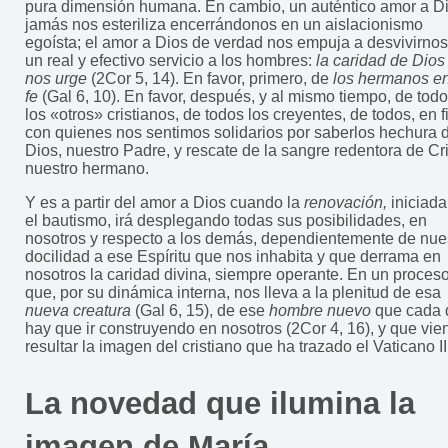
pura dimensión humana. En cambio, un auténtico amor a D
jamás nos esteriliza encerrándonos en un aislacionismo
egoísta; el amor a Dios de verdad nos empuja a desvivirno
un real y efectivo servicio a los hombres:
la caridad de Dios
nos urge
(2Cor 5, 14). En favor, primero, de
los hermanos en
fe
(Gal 6, 10). En favor, después, y al mismo tiempo, de tod
los «otros» cristianos, de todos los creyentes, de todos, en f
con quienes nos sentimos solidarios por saberlos hechura 
Dios, nuestro Padre, y rescate de la sangre redentora de Cr
nuestro hermano.
Y es a partir del amor a Dios cuando la
renovación,
iniciada
el bautismo, irá desplegando todas sus posibilidades, en
nosotros y respecto a los demás, dependientemente de nue
docilidad a ese Espíritu que nos inhabita y que derrama en
nosotros la caridad divina, siempre operante. En un proces
que, por su dinámica interna, nos lleva a la plenitud de esa
nueva creatura
(Gal 6, 15), de ese
hombre nuevo
que cada 
hay que ir construyendo en nosotros (2Cor 4, 16), y que vie
resultar la imagen del cristiano que ha trazado el Vaticano II
La novedad que ilumina la
imagen de María