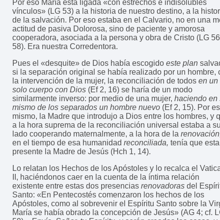
Por eso María está ligada «con estrechos e indisolubles
vínculos» (LG 53) a la historia de nuestro destino, a la histor
de la salvación. Por eso estaba en el Calvario, no en una m
actitud de pasiva Dolorosa, sino de paciente y amorosa
cooperadora, asociada a la persona y obra de Cristo (LG 56
58). Era nuestra Corredentora.
Pues el «desquite» de Dios había escogido
este plan
salva
si la separación original se había realizado por un hombre,
la intervención de la mujer, la reconciliación de todos
en un
solo cuerpo con Dios
(Ef 2, 16) se haría de un modo
similarmente inverso: por medio de una mujer,
haciendo en 
mismo de los separados un hombre nuevo
(Ef 2, 15). Por e
mismo, la Madre que introdujo a Dios entre los hombres, y 
a la hora suprema de la reconciliación universal estaba a s
lado cooperando maternalmente, a la hora de la
renovación
en el tiempo de esa humanidad
reconciliada,
tenía que esta
presente la Madre de Jesús (Hch 1, 14).
Lo relatan los Hechos de los Apóstoles y lo recalca el Vatic
II, haciéndonos caer en la cuenta de la íntima relación
existente entre estas dos presencias
renovadoras
del Espíri
Santo: «En Pentecostés comenzaron los hechos de los
Apóstoles, como al sobrevenir el Espíritu Santo sobre la Vi
María se había obrado la concepción de Jesús» (AG 4; cf. 