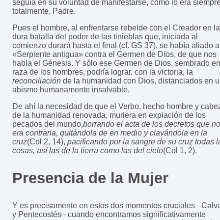
seguía en su voluntad de manifestarse, como lo era siempre
totalmente, Padre.
Pues el hombre, al enfrentarse rebelde con el Creador en la
dura batalla del poder de las tinieblas que, iniciada al
comienzo durará hasta el final (cf. GS 37), se había aliado a
«Serpiente antigua» contra el Germen de Dios, de que nos
habla el Génesis. Y sólo ese Germen de Dios, sembrado en
raza de los hombres, podría lograr, con la victoria, la
reconciliación
de la humanidad con Dios, distanciados en 
abismo humanamente insalvable.
De ahí la necesidad de que el Verbo, hecho hombre y cabe
de la humanidad renovada, muriera en expiación de los
pecados del mundo,
borrando el acta de los decretos que n
era contraria, quitándola de en medio y clavándola en la
cruz
(Col 2, 14),
pacificando por la sangre de su cruz todas l
cosas, así las de la tierra como las del cielo
(Col 1, 2).
Presencia de la Mujer
Y es precisamente en estos dos momentos cruciales –Calva
y Pentecostés– cuando encontramos significativamente