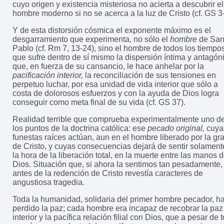
cuyo origen y existencia misteriosa no acierta a descubrir el
hombre moderno si no se acerca a la luz de Cristo (cf. GS 3-
Y de esta distorsión cósmica el exponente máximo es el
desgarramiento que experimenta, no sólo el
hombre
de Sa
Pablo (cf. Rm 7, 13-24), sino el hombre de todos los tiempos
que sufre dentro de sí mismo la dispersión íntima y antagón
que, en fuerza de su cansancio, le hace anhelar por la
pacificación interior,
la reconciliación de sus tensiones en
perpetuo luchar, por esa unidad de vida interior que sólo a
costa de dolorosos esfuerzos y con la ayuda de Dios logra
conseguir como meta final de su vida (cf. GS 37).
Realidad terrible que comprueba experimentalmente uno d
los puntos de la doctrina católica: ese
pecado original,
cuya
funestas raíces actúan, aun en el hombre liberado por la gr
de Cristo, y cuyas consecuencias dejará de sentir solament
la hora de la liberación total, en la muerte entre las manos 
Dios. Situación que, si ahora la sentimos tan pesadamente,
antes de la redención de Cristo revestía caracteres de
angustiosa tragedia.
Toda la humanidad, solidaria del primer hombre pecador, h
perdido la paz; cada hombre era incapaz de recobrar la paz
interior y la pacífica relación filial con Dios, que a pesar de 