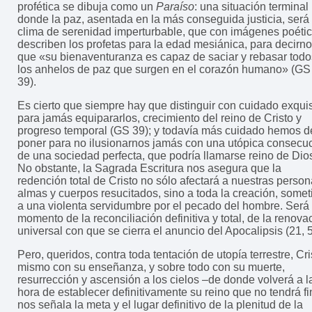
profética se dibuja como un
Paraíso
: una situación terminal
donde la paz, asentada en la más conseguida justicia, será 
clima de serenidad imperturbable, que con imágenes poéti
describen los profetas para la edad mesiánica, para decirn
que «su bienaventuranza es capaz de saciar y rebasar todo
los anhelos de paz que surgen en el corazón humano» (GS
39).
Es cierto que siempre hay que distinguir con cuidado exquis
para jamás equipararlos, crecimiento del reino de Cristo y
progreso temporal (GS 39); y todavía más cuidado hemos d
poner para no ilusionarnos jamás con una utópica consecu
de una sociedad perfecta, que podría llamarse reino de Dio
No obstante, la Sagrada Escritura nos asegura que la
redención total de Cristo no sólo afectará a nuestras person
almas y cuerpos resucitados, sino a toda la creación, somet
a una violenta servidumbre por el pecado del hombre. Será 
momento de la reconciliación definitiva y total, de la renova
universal con que se cierra el anuncio del Apocalipsis (21, 5
Pero, queridos, contra toda tentación de utopía terrestre, Cri
mismo con su enseñanza, y sobre todo con su muerte,
resurrección y ascensión a los cielos –de donde volverá a l
hora de establecer definitivamente su reino que no tendrá fi
nos señala la meta y el lugar definitivo de la plenitud de la