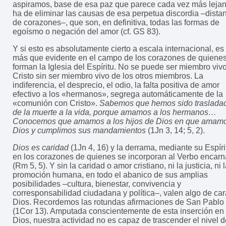
aspiramos, base de esa paz que parece cada vez más lejan
ha de eliminar las causas de esa perpetua discordia –dista
de corazones–, que son, en definitiva, todas las formas de
egoísmo o negación del amor (cf. GS 83).
Y si esto es absolutamente cierto a escala internacional, es
más que evidente en el campo de los corazones de quiene
forman la Iglesia del Espíritu. No se puede ser miembro viv
Cristo sin ser miembro vivo de los otros miembros. La
indiferencia, el desprecio, el odio, la falta positiva de amor
efectivo a los «hermanos», segrega automáticamente de la
«comunión con Cristo».
Sabemos que hemos sido traslada
de la muerte a la vida, porque amamos a los hermanos…
Conocemos que amamos a los hijos de Dios en que amam
Dios y cumplimos sus mandamientos
(1Jn 3, 14; 5, 2).
Dios es caridad
(1Jn 4, 16) y la derrama, mediante su Espíri
en los corazones de quienes se incorporan al Verbo encar
(Rm 5, 5). Y sin la caridad o amor cristiano, ni la justicia, ni 
promoción humana, en todo el abanico de sus amplias
posibilidades –cultura, bienestar, convivencia y
corresponsabilidad ciudadana y política–, valen algo de car
Dios. Recordemos las rotundas afirmaciones de San Pablo
(1Cor 13). Amputada conscientemente de esta inserción en
Dios, nuestra actividad no es capaz de trascender el nivel d