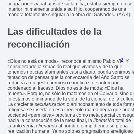
ocupaciones y trabajos de su familia, estaba siempre en su
interior íntimamente unida a su Hijo, cooperando de una
manera totalmente singular a la obra del Salvador» (AA 4).
Las dificultades de la
reconciliación
3
«Dios no está de moda», reconoce el mismo Pablo VI
. Y,
considerando la situación real que vivimos y de la que
tenemos noticias alarmantes casi a diario, podría venirnos l
tentación de pensar que la convocatoria del Año Santo se
reducirá a un gesto hermoso e ineficaz, de antemano
condenado al fracaso. Dios no está de moda: «Dios ha
muerto». Porque, no sólo lo matamos en el Calvario, sino q
lo estamos eliminando de la vida, de la ciencia, de la cultur
La creciente
secularización
o arrinconamiento de toda form
religiosa se inserta en esa creciente marea negra que nuest
sociedad «permisiva» proclama como meta parcial conseg
hacia la consecución de la meta final, la
liberación
total de
cuanto venía
alienando
al hombre e impidiendo su plena
realización humana. Ya no sólo es pragmatismo arreligioso 