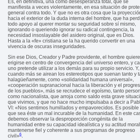
Es, en definitiva, una como desesperanza total, que se
manifiesta a veces violentamente, en esa situación de prote
general contra todo. Y que no es otra cosa que la proyecció
hacia el exterior de la duda interna del hombre, que ha perd
todo apoyo al querer montar su seguridad sobre sí mismo,
ignorando o queriendo ignorar su radical contingencia, la
necesidad insoslayable del asidero original, que es Dios.
Hasta a la «fe» cristiana se la ha querido convertir en una
vivencia de oscuras inseguridades.
Sin ese Dios, Creador y Padre providente, el hombre quiere
erigirse en centro de convergencia del universo entero, y c
uno pretende utilizar a los demás para su propio servicio. Y,
cuando más se airean los estereotipos que suenan tanto y 
halagüeñamente, como «solidaridad humana universal»,
«cooperación supranacional hacia la liberación y el progre
de los pueblos», más se recrudece el egoísmo, tanto perso
como nacionalista, que arroja como saldo esta grave situac
que vivimos, y que no hace mucho impulsaba a decir a Pab
VI: «Nos sentimos humillados y empavorecidos. Es posible
que sea éste un mal incurable de la humanidad. En este ca
debemos observar la desproporción congénita de la
humanidad entre su capacidad idealística y su actitud moral
mantenerse fiel y coherente a sus programas de progreso
6
civil»
.