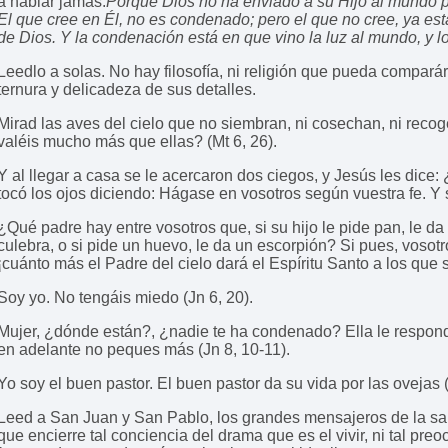
a hablar jamás.
Porque Dios no ha enviado a su Hijo al mundo p
El que cree en Él, no es condenado; pero el que no cree, ya es
de Dios. Y la condenación está en que vino la luz al mundo, y 
Leedlo a solas. No hay filosofía, ni religión que pueda compará
ternura y delicadeza de sus detalles.
Mirad las aves del cielo que no siembran, ni cosechan, ni recog
valéis mucho más que ellas? (Mt 6, 26).
Y al llegar a casa se le acercaron dos ciegos, y Jesús les dice
tocó los ojos diciendo: Hágase en vosotros según vuestra fe. Y s
¿Qué padre hay entre vosotros que, si su hijo le pide pan, le d
culebra, o si pide un huevo, le da un escorpión? Si pues, vosot
¡cuánto más el Padre del cielo dará el Espíritu Santo a los que s
Soy yo. No tengáis miedo (Jn 6, 20).
Mujer, ¿dónde están?, ¿nadie te ha condenado? Ella le respondi
en adelante no peques más (Jn 8, 10-11).
Yo soy el buen pastor. El buen pastor da su vida por las ovejas (
Leed a San Juan y San Pablo, los grandes mensajeros de la salv
que encierre tal conciencia del drama que es el vivir, ni tal p