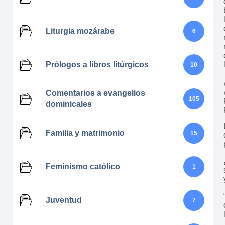
Liturgia mozárabe
6
Prólogos a libros litúrgicos
10
Comentarios a evangelios
105
dominicales
Familia y matrimonio
15
Feminismo católico
1
Juventud
7