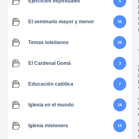
Ejercicios espirituales
5
El seminario mayor y menor
35
Temas toledanos
26
El Cardenal Gomá
3
Educación católica
7
Iglesia en el mundo
16
Iglesia misionera
15