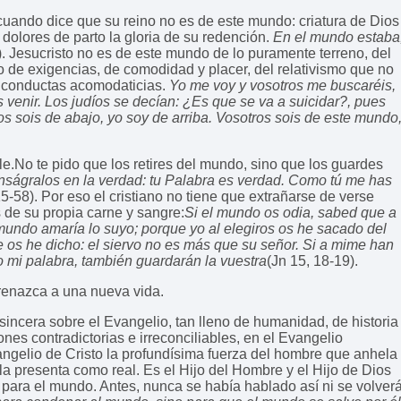
 cuando dice que su reino no es de este mundo: criatura de Dios
olores de parto la gloria de su redención.
En el mundo estaba
). Jesucristo no es de este mundo de lo puramente terreno, del
o de exigencias, de comodidad y placer, del relativismo que no
s conductas acomodaticias.
Yo me voy y vosotros me buscaréis,
 venir. Los judíos se decían: ¿Es que se va a suicidar?, pues
os sois de abajo, yo soy de arriba. Vosotros sois de este mundo
e.No te pido que los retires del mundo, sino que los guardes
ságralos en la verdad: tu Palabra es verdad. Como tú me has
15-58). Por eso el cristiano no tiene que extrañarse de verse
 de su propia carne y sangre:
Si el mundo os odia, sabed que a
mundo amaría lo suyo; porque yo al elegiros os he sacado del
 os he dicho: el siervo no es más que su señor. Si a mime han
 mi palabra, también guardarán la vuestra
(Jn 15, 18-19).
 renazca a una nueva vida.
incera sobre el Evangelio, tan lleno de humanidad, de historia
ones contradictorias e irreconciliables, en el Evangelio
ngelio de Cristo la profundísima fuerza del hombre que anhela
 la presenta como real. Es el Hijo del Hombre y el Hijo de Dios
 para el mundo. Antes, nunca se había hablado así ni se volver