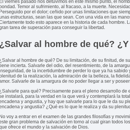
El viernes pasado nos detuvimos en este mismo punto, el hombre
bondad. Temor al sufrimiento, al fracaso, a la muerte. Necesidad
Perseguido por el dolor; ceñido por unas limitaciones que siem
unas estructuras, sean las que sean. Con una vida en las manos 
Ciertamente todo esto aparece en la historia de cada hombre. 
gran tarea de superación para conseguir la libertad.
¿Salvar al hombre de qué? ¿Y
¿Salvar al hombre de qué? De su limitación, de su finitud, de s
tiene incierta. Salvarle del odio, del resentimiento, de la amargu
inseguridad, de la incertidumbre de perder lo que ya ha sabido 
plenitud de la realización, la admiración de la belleza, la fideli
amor. Salvarle de la amargura de no poder llegar a ser y poseer
¿Salvarle para qué? Precisamente para el pleno desarrollo de e
se instalará, para la verdad en la que verá y contemplará la tot
encadena y angustia, y hay que salvarle para lo que le da su ple
encadena y angustia? ¿Qué es lo que le realiza y da su plenitu
No voy a entrar en el examen de las grandes filosofías y movimi
este gran problema de salvación en torno al cual giran todos los
que ofrece el mundo y la salvación de Dios.