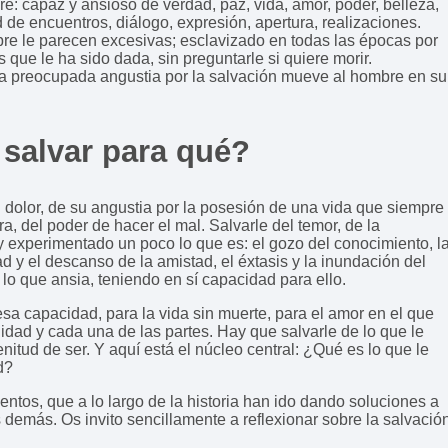
: capaz y ansioso de verdad, paz, vida, amor, poder, belleza,
 de encuentros, diálogo, expresión, apertura, realizaciones.
pre le parecen excesivas; esclavizado en todas las épocas por
que le ha sido dada, sin preguntarle si quiere morir.
La preocupada angustia por la salvación mueve al hombre en su
 salvar para qué?
u dolor, de su angustia por la posesión de una vida que siempre
ra, del poder de hacer el mal. Salvarle del temor, de la
y experimentado un poco lo que es: el gozo del conocimiento, l
dad y el descanso de la amistad, el éxtasis y la inundación del
 lo que ansia, teniendo en sí capacidad para ello.
sa capacidad, para la vida sin muerte, para el amor en el que
alidad y cada una de las partes. Hay que salvarle de lo que le
nitud de ser. Y aquí está el núcleo central: ¿Qué es lo que le
d?
entos, que a lo largo de la historia han ido dando soluciones a
 demás. Os invito sencillamente a reflexionar sobre la salvació