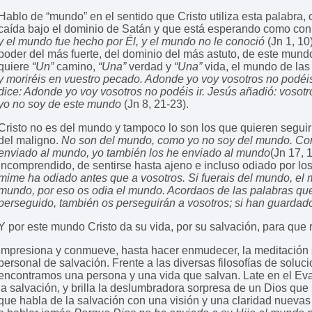
Hablo de “mundo” en el sentido que Cristo utiliza esta palabra,
caída bajo el dominio de Satán y que está esperando como con d
y el mundo fue hecho por Él, y el mundo no le conoció
(Jn 1, 10
poder del más fuerte, del dominio del más astuto, de este mund
quiere
“Un”
camino,
“Una”
verdad y
“Una”
vida, el mundo de la
y moriréis en vuestro pecado. Adonde yo voy vosotros no podéis
dice: Adonde yo voy vosotros no podéis ir. Jesús añadió: vosotr
yo no soy de este mundo
(Jn 8, 21-23).
Cristo no es del mundo y tampoco lo son los que quieren seguirl
del maligno.
No son del mundo, como yo no soy del mundo. Con
enviado al mundo, yo también los he enviado al mundo
(Jn 17, 
incomprendido, de sentirse hasta ajeno e incluso odiado por los
mime ha odiado antes que a vosotros. Si fuerais del mundo, el 
mundo, por eso os odia el mundo. Acordaos de las palabras que
perseguido, también os perseguirán a vosotros; si han guardado
Y por este mundo Cristo da su vida, por su salvación, para que
Impresiona y conmueve, hasta hacer enmudecer, la meditación s
personal de salvación. Frente a las diversas filosofías de soluci
encontramos una persona y una vida que salvan. Late en el Eva
la salvación, y brilla la deslumbradora sorpresa de un Dios que
que habla de la salvación con una visión y una claridad nuevas