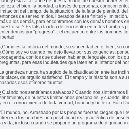
dado y está al alcance de nuestra mano, de nuestro poder. Si e
belleza, el bien, la bondad, a través de personas, conocimient
limitación del tiempo, de la situación, de la falta de plenitud
entonces de ser redimidos, liberados de esa finitud y limitaci
más a los demás, para encontrarnos con los demás hombres en
nuestro ser? Es falsa la idea del encuentro entre los hombres p
entendemos por “progreso”–; el encuentro entre los hombres tiene
libertad.
¿Cómo es la justicia del mundo, su sinceridad en el bien, su 
¿Cómo soy yo cuando me dejo llevar por sus exigencias, por su
propaganda, con los que quieren hablar su lenguaje, con los qu
preguntas, para esas inquietudes que laten en el interior del h
La grandeza nunca ha surgido de la claudicación ante las incli
de placer, de orgullo satisfecho. El tiempo y la historia son 
pasados esos efímeros triunfos.
¿Cuándo nos sentiríamos salvados? Cuando nos sintiéramos lib
sentimiento, de nuestras limitaciones personales, y cuando, li
y en el conocimiento de toda verdad, bondad y belleza. Sólo Di
“El mundo, no. Arrastrado por las propias fuerzas ciegas que ll
ofrecer a los hombres una posibilidad real y auténtica de posee
la vida, incluso cuando se propone un programa de dignidad y 