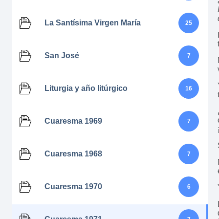
La Santísima Virgen María
25
San José
7
Liturgia y año litúrgico
16
Cuaresma 1969
7
Cuaresma 1968
7
Cuaresma 1970
6