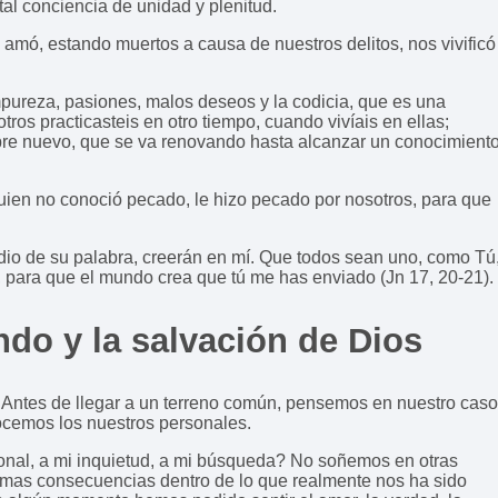
tal conciencia de unidad y plenitud.
 amó, estando muertos a causa de nuestros delitos, nos vivificó
impureza, pasiones, malos deseos y la codicia, que es una
otros practicasteis en otro tiempo, cuando vivíais en ellas;
bre nuevo, que se va renovando hasta alcanzar un conocimient
uien no conoció pecado, le hizo pecado por nosotros, para que
dio de su palabra, creerán en mí. Que todos sean uno, como Tú
s, para que el mundo crea que tú me has enviado (Jn 17, 20-21).
ndo y la salvación de Dios
Antes de llegar a un terreno común, pensemos en nuestro caso
nocemos los nuestros personales.
nal, a mi inquietud, a mi búsqueda? No soñemos en otras
timas consecuencias dentro de lo que realmente nos ha sido