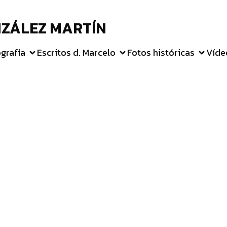
ZÁLEZ MARTÍN
grafía
Escritos d. Marcelo
Fotos históricas
Víde
La salvación que ofrece e
undo y la salvación de Di