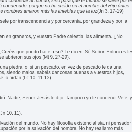
ara condenar al mundo, sino para que el mundo se salve por él
tá condenado, porque no ha creído en el nombre del Hijo único
los hombres amaron más las tinieblas que la luz
(Jn 3, 17-19).
rsele por transcendencia y por cercanía, por grandeza y por la
en en graneros, y vuestro Padre celestial las alimenta. ¿No
: ¿Creéis que puedo hacer eso? Le dicen: Sí, Señor. Entonces le
e abrieron sus ojos (Mt 9, 27-29).
a una piedra; o, si un pescado, en vez de pescado le da una
ros, siendo malos, sabéis dar cosas buenas a vuestros hijos,
e lo pidan (Lc 10, 11-13).
ó: Nadie, Señor. Jesús le dijo: Tampoco yo te condeno. Vete, y
Jn 10, 11).
ación del mundo. No hay filosofía existencialista, ni pensador
reocupación por la salvación del hombre. No hay realismo más