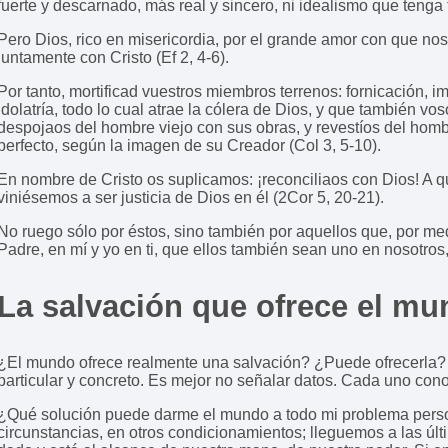
fuerte y descarnado, más real y sincero, ni idealismo que tenga 
Pero Dios, rico en misericordia, por el grande amor con que nos
juntamente con Cristo (Ef 2, 4-6).
Por tanto, mortificad vuestros miembros terrenos: fornicación, 
idolatría, todo lo cual atrae la cólera de Dios, y que también vos
despojaos del hombre viejo con sus obras, y revestíos del hom
perfecto, según la imagen de su Creador (Col 3, 5-10).
En nombre de Cristo os suplicamos: ¡reconciliaos con Dios! A q
viniésemos a ser justicia de Dios en él (2Cor 5, 20-21).
No ruego sólo por éstos, sino también por aquellos que, por me
Padre, en mí y yo en ti, que ellos también sean uno en nosotro
La salvación que ofrece el mu
¿El mundo ofrece realmente una salvación? ¿Puede ofrecerla? 
particular y concreto. Es mejor no señalar datos. Cada uno co
¿Qué solución puede darme el mundo a todo mi problema perso
circunstancias, en otros condicionamientos; lleguemos a las úl