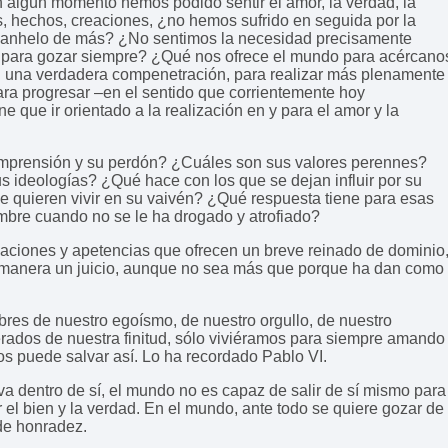
n algún momento hemos podido sentir el amor, la verdad, la
os, hechos, creaciones, ¿no hemos sufrido en seguida por la
, del anhelo de más? ¿No sentimos la necesidad precisamente
ón, para gozar siempre? ¿Qué nos ofrece el mundo para acércano
 una verdadera compenetración, para realizar más plenamente
ara progresar –en el sentido que corrientemente hoy
 que ir orientado a la realización en y para el amor y la
comprensión y su perdón? ¿Cuáles son sus valores perennes?
s ideologías? ¿Qué hace con los que se dejan influir por su
e quieren vivir en su vaivén? ¿Qué respuesta tiene para esas
ombre cuando no se le ha drogado y atrofiado?
naciones y apetencias que ofrecen un breve reinado de dominio
a su manera un juicio, aunque no sea más que porque ha dan como
res de nuestro egoísmo, de nuestro orgullo, de nuestro
berados de nuestra finitud, sólo viviéramos para siempre amando
os puede salvar así. Lo ha recordado Pablo VI.
eva dentro de sí, el mundo no es capaz de salir de sí mismo para
r el bien y la verdad. En el mundo, ante todo se quiere gozar de
de honradez.