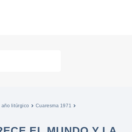
y año litúrgico
Cuaresma 1971
RECE EL MUNDO Y LA