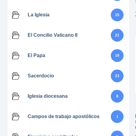
La Iglesia
15
El Concilio Vaticano II
21
El Papa
19
Sacerdocio
23
Iglesia diocesana
8
Campos de trabajo apostólicos
1