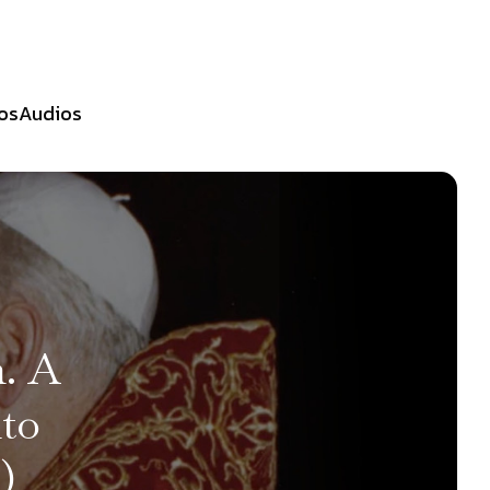
os
Audios
. A
nto
)